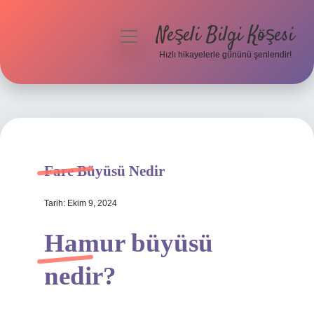
Neşeli Bilgi Köşesi
menüyü
aç
Hızlı hikayelerle gününü şenlendir!
Anasayfa
Gizlilik Politikası
Yasal Uyarı
Fare Büyüsü Nedir
Hakkımızda
Tarih: Ekim 9, 2024
Hamur büyüsü
nedir?