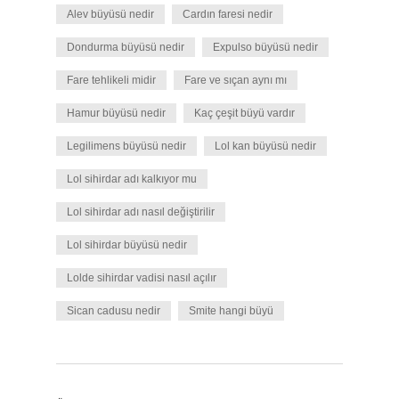
Alev büyüsü nedir
Cardın faresi nedir
Dondurma büyüsü nedir
Expulso büyüsü nedir
Fare tehlikeli midir
Fare ve sıçan aynı mı
Hamur büyüsü nedir
Kaç çeşit büyü vardır
Legilimens büyüsü nedir
Lol kan büyüsü nedir
Lol sihirdar adı kalkıyor mu
Lol sihirdar adı nasıl değiştirilir
Lol sihirdar büyüsü nedir
Lolde sihirdar vadisi nasıl açılır
Sican cadusu nedir
Smite hangi büyü