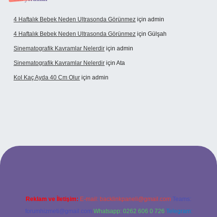
4 Haftalık Bebek Neden Ultrasonda Görünmez
için
admin
4 Haftalık Bebek Neden Ultrasonda Görünmez
için
Gülşah
Sinematografik Kavramlar Nelerdir
için
admin
Sinematografik Kavramlar Nelerdir
için
Ata
Kol Kaç Ayda 40 Cm Olur
için
admin
i.bet
betci.co
betci.co
Reklam ve İletişim:
E-mail:
backlinkpaneli@gmail.com
Teams:
forumhizmeti@gmail.com
Whatsapp: 0262 606 0 726
Telegram: