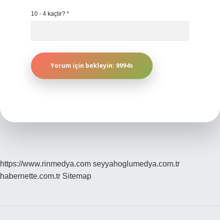
10 - 4 kaçtır?
*
https://www.rinmedya.com
seyyahoglumedya.com.tr
habernette.com.tr
Sitemap