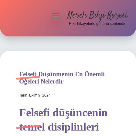
Neşeli Bilgi Köşesi
menüyü
aç
Hızlı hikayelerle gününü şenlendir!
Anasayfa
Gizlilik Politikası
Yasal Uyarı
Felsefi Düşünmenin En Önemli
Hakkımızda
Öğeleri Nelerdir
Tarih: Ekim 9, 2024
Felsefi düşüncenin
temel disiplinleri