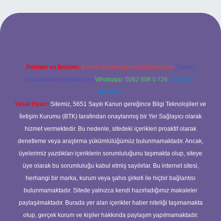
bet
betci.co
betci.co
Reklam ve İletişim:
E-mail:
backlinkpaneli@gmail.com
Teams:
forumhizmeti@gmail.com
Whatsapp: 0262 606 0 726
Telegram:
@karabul
Yasal Uyarı:
Sitemiz, 5651 Sayılı Kanun gereğince Bilgi Teknolojileri ve
İletişim Kurumu (BTK) tarafından onaylanmış bir Yer Sağlayıcı olarak
hizmet vermektedir. Bu nedenle, sitedeki içerikleri proaktif olarak
denetleme veya araştırma yükümlülüğümüz bulunmamaktadır. Ancak,
üyelerimiz yazdıkları içeriklerin sorumluluğunu taşımakta olup, siteye
üye olarak bu sorumluluğu kabul etmiş sayılırlar. Bu internet sitesi,
herhangi bir marka, kurum veya şahıs şirketi ile hiçbir bağlantısı
bulunmamaktadır. Sitede yalnızca kendi hazırladığımız makaleler
paylaşılmaktadır. Burada yer alan içerikler haber niteliği taşımamakta
olup, gerçek kurum ve kişiler hakkında paylaşım yapılmamaktadır.