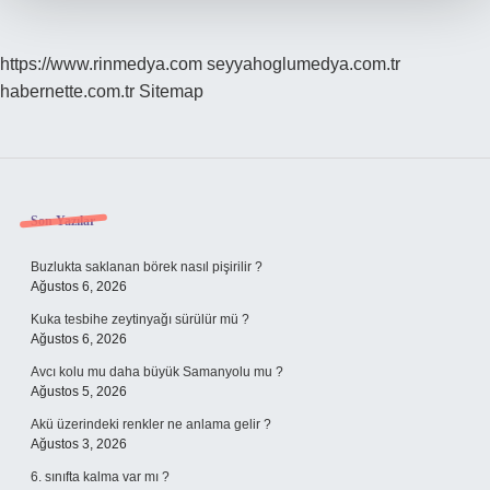
https://www.rinmedya.com
seyyahoglumedya.com.tr
habernette.com.tr
Sitemap
Sidebar
Son Yazılar
Buzlukta saklanan börek nasıl pişirilir ?
Ağustos 6, 2026
Kuka tesbihe zeytinyağı sürülür mü ?
Ağustos 6, 2026
Avcı kolu mu daha büyük Samanyolu mu ?
Ağustos 5, 2026
Akü üzerindeki renkler ne anlama gelir ?
Ağustos 3, 2026
6. sınıfta kalma var mı ?