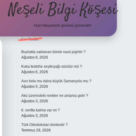
Neşeli Bilgi Köşesi
Hızlı hikayelerle gününü şenlendir!
Sidebar
Son Yazılar
giriş
en iyi bahis siteleri
vdcasino giriş
betexper.xyz
betci
betci.bet
b
Buzlukta saklanan börek nasıl pişirilir ?
Ağustos 6, 2026
Kuka tesbihe zeytinyağı sürülür mü ?
Ağustos 6, 2026
Avcı kolu mu daha büyük Samanyolu mu ?
Ağustos 5, 2026
Akü üzerindeki renkler ne anlama gelir ?
Ağustos 3, 2026
6. sınıfta kalma var mı ?
Ağustos 3, 2026
Türk Ortodoksları kimlerdir ?
Temmuz 29, 2026