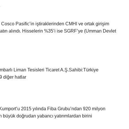
?
 Cosco Pasific’in iştiraklerinden CMHI ve ortak girişim
satın alındı. Hisselerin %35’i ise SGRF’ye (Umman Devlet
barlı Liman Tesisleri Ticaret A.Ş.Sahibi:Türkiye
 diğer hatlar
Kumport’u 2015 yılında Fiba Grubu’ndan 920 milyon
en büyük doğrudan yabancı yatırımlardan birini