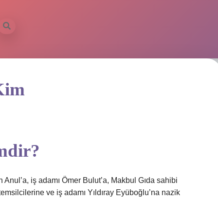
ilbet mobil 
Kim
mdir?
 Anul’a, iş adamı Ömer Bulut’a, Makbul Gıda sahibi
msilcilerine ve iş adamı Yıldıray Eyüboğlu’na nazik