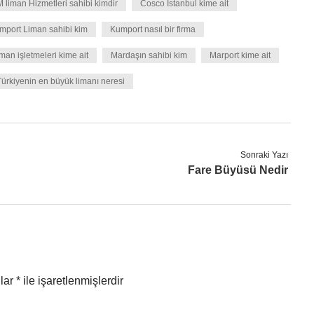
 liman Hizmetleri sahibi kimdir
Cosco İstanbul kime ait
mport Liman sahibi kim
Kumport nasıl bir firma
man işletmeleri kime ait
Mardaşın sahibi kim
Marport kime ait
Türkiyenin en büyük limanı neresi
Sonraki Yazı
Fare Büyüsü Nedir
nlar
*
ile işaretlenmişlerdir