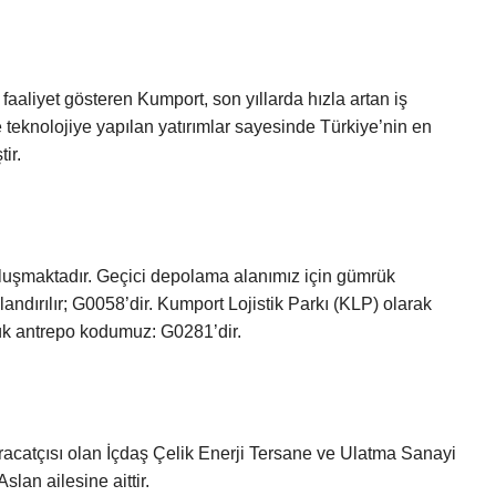
faaliyet gösteren Kumport, son yıllarda hızla artan iş
teknolojiye yapılan yatırımlar sayesinde Türkiye’nin en
ir.
luşmaktadır. Geçici depolama alanımız için gümrük
dırılır; G0058’dir. Kumport Lojistik Parkı (KLP) olarak
ük antrepo kodumuz: G0281’dir.
hracatçısı olan İçdaş Çelik Enerji Tersane ve Ulatma Sanayi
slan ailesine aittir.