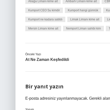
Aliağa Limanı kime ait
Ambarlı Limanı kime ait
CBM
Kumport CEO Su kimdir
Kumport hangi gümrük
Ku
Kumport ne kadara satıldı
Limak Limanı kime ait
Li
Mersin Limanı kime ait
Nemport Liman sahibi kim
Önceki Yazı
At Ne Zaman Keşfedildi
Bir yanıt yazın
E-posta adresiniz yayınlanmayacak.
Gerekli ala
Yorum