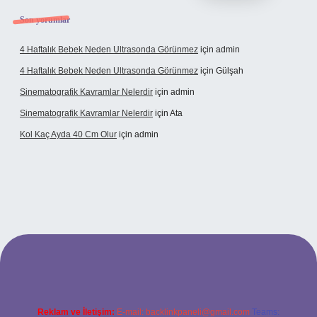
Son yorumlar
4 Haftalık Bebek Neden Ultrasonda Görünmez
için
admin
4 Haftalık Bebek Neden Ultrasonda Görünmez
için
Gülşah
Sinematografik Kavramlar Nelerdir
için
admin
Sinematografik Kavramlar Nelerdir
için
Ata
Kol Kaç Ayda 40 Cm Olur
için
admin
t
betci.co
betci.co
Reklam ve İletişim:
E-mail:
backlinkpaneli@gmail.com
Teams: