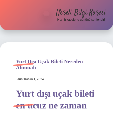
Neşeli Bilgi Köşesi
menüyü
aç
Hızlı hikayelerle gününü şenlendir!
Anasayfa
Gizlilik Politikası
Yasal Uyarı
Yurt Dışı Uçak Bileti Nereden
Hakkımızda
Alınmalı
Tarih: Kasım 1, 2024
Yurt dışı uçak bileti
en ucuz ne zaman