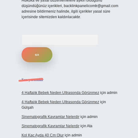
Hukuka ve yasal düzenlemelere aykırı olduğunu
düşündüğünüz içerikleri,
backlinkpanelicomtr@gmail.com
adresine bildirmeniz halinde, ilgili içerikler yasal süre
içerisinde sitemizden kaldırılacaktır.
Arama
Son yorumlar
4 Haftalık Bebek Neden Ultrasonda Görünmez
için
admin
4 Haftalık Bebek Neden Ultrasonda Görünmez
için
Gülşah
Sinematografik Kavramlar Nelerdir
için
admin
Sinematografik Kavramlar Nelerdir
için
Ata
Kol Kaç Ayda 40 Cm Olur
için
admin