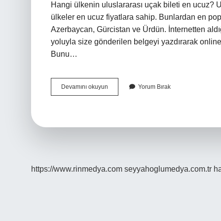
Hangi ülkenin uluslararası uçak bileti en ucuz? Ul
ülkeler en ucuz fiyatlara sahip. Bunlardan en po
Azerbaycan, Gürcistan ve Ürdün. İnternetten aldığ
yoluyla size gönderilen belgeyi yazdırarak online s
Bunu…
Yurt
Devamını okuyun
Yorum Bırak
Dışı
Uçak
Bileti
Nereden
Alınmalı
https://www.rinmedya.com
seyyahoglumedya.com.tr
ha