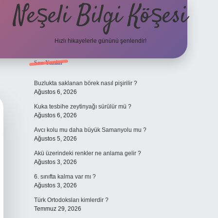
Neşeli Bilgi Köşesi
Hızlı hikayelerle gününü şenlendir!
Sidebar
Son Yazılar
bet mobil giriş
en iyi bahis siteleri
vdcasino giriş
betexper.xyz
betci
Buzlukta saklanan börek nasıl pişirilir ?
Ağustos 6, 2026
Kuka tesbihe zeytinyağı sürülür mü ?
Ağustos 6, 2026
Avcı kolu mu daha büyük Samanyolu mu ?
Ağustos 5, 2026
Akü üzerindeki renkler ne anlama gelir ?
Ağustos 3, 2026
6. sınıfta kalma var mı ?
Ağustos 3, 2026
Türk Ortodoksları kimlerdir ?
Temmuz 29, 2026