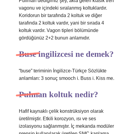
Pullman dediğimiz şey, akla gelen klasik tren
vagonu ve içindeki sıralanmış koltuklardır.
Koridorun bir tarafında 2 koltuk ve diğer
tarafında 2 koltuk vardır, yani bir sırada 4
koltuk vardır. Vagon tipleri bölümünde
gördüğünüz 2+2 bunun anlamıdır.
Buse ingilizcesi ne demek?
“buse” teriminin İngilizce-Türkçe Sözlükte
anlamları: 3 sonuç smooch i. Buss i. Kiss me.
Pulman koltuk nedir?
Hafif kaynaklı çelik konstrüksiyon olarak
üretilmiştir. Etkili korozyon, ısı ve ses
izolasyonu sağlanmıştır. İç mekanda modüler
prensip kullanılarak üretilen SMC kaplama