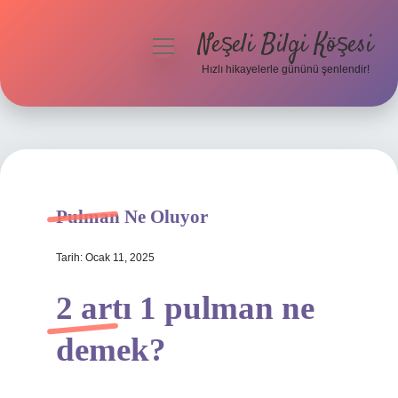
Neşeli Bilgi Köşesi
menüyü
aç
Hızlı hikayelerle gününü şenlendir!
Anasayfa
Gizlilik Politikası
Yasal Uyarı
Pulman Ne Oluyor
Hakkımızda
Tarih: Ocak 11, 2025
2 artı 1 pulman ne
demek?