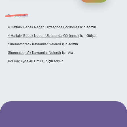
Son yorumlar
4 Haftalık Bebek Neden Ultrasonda Görünmez
için
admin
4 Haftalık Bebek Neden Ultrasonda Görünmez
için
Gülşah
Sinematografik Kavramlar Nelerdir
için
admin
Sinematografik Kavramlar Nelerdir
için
Ata
Kol Kaç Ayda 40 Cm Olur
için
admin
bet
betci.co
betci.co