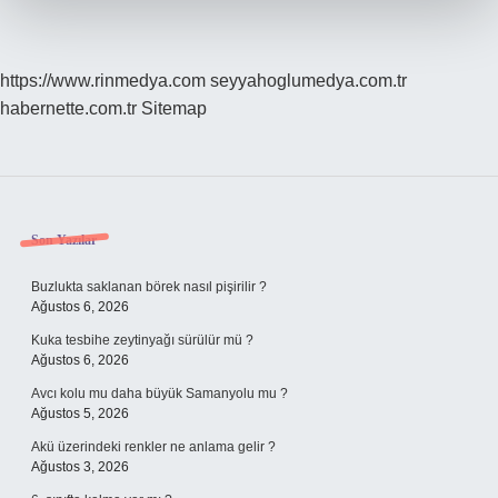
https://www.rinmedya.com
seyyahoglumedya.com.tr
habernette.com.tr
Sitemap
Sidebar
Son Yazılar
Buzlukta saklanan börek nasıl pişirilir ?
Ağustos 6, 2026
Kuka tesbihe zeytinyağı sürülür mü ?
Ağustos 6, 2026
Avcı kolu mu daha büyük Samanyolu mu ?
Ağustos 5, 2026
Akü üzerindeki renkler ne anlama gelir ?
Ağustos 3, 2026