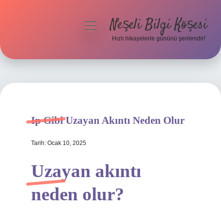
Neşeli Bilgi Köşesi
menüyü
aç
Hızlı hikayelerle gününü şenlendir!
Anasayfa
Gizlilik Politikası
Yasal Uyarı
Ip Gibi Uzayan Akıntı Neden Olur
Hakkımızda
Tarih: Ocak 10, 2025
Uzayan akıntı
neden olur?