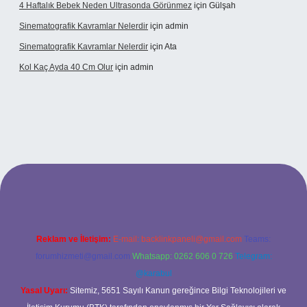
4 Haftalık Bebek Neden Ultrasonda Görünmez
için
Gülşah
Sinematografik Kavramlar Nelerdir
için
admin
Sinematografik Kavramlar Nelerdir
için
Ata
Kol Kaç Ayda 40 Cm Olur
için
admin
i.bet
betci.co
betci.co
Reklam ve İletişim:
E-mail:
backlinkpaneli@gmail.com
Teams:
forumhizmeti@gmail.com
Whatsapp: 0262 606 0 726
Telegram:
@karabul
Yasal Uyarı:
Sitemiz, 5651 Sayılı Kanun gereğince Bilgi Teknolojileri ve