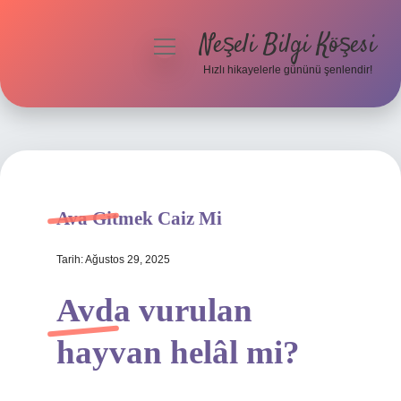
Neşeli Bilgi Köşesi
menüyü
aç
Hızlı hikayelerle gününü şenlendir!
Anasayfa
Gizlilik Politikası
Yasal Uyarı
Ava Gitmek Caiz Mi
Hakkımızda
Tarih: Ağustos 29, 2025
Avda vurulan
hayvan helâl mi?