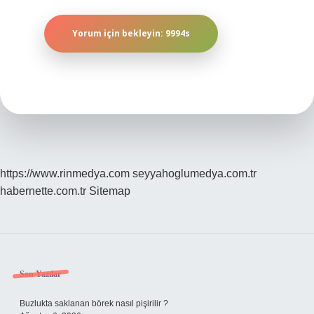
https://www.rinmedya.com
seyyahoglumedya.com.tr
habernette.com.tr
Sitemap
Sidebar
Son Yazılar
Buzlukta saklanan börek nasıl pişirilir ?