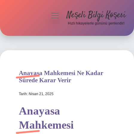
Neşeli Bilgi Köşesi
menüyü
aç
Hızlı hikayelerle gününü şenlendir!
Anasayfa
Gizlilik Politikası
Yasal Uyarı
Anayasa Mahkemesi Ne Kadar
Hakkımızda
Sürede Karar Verir
Tarih: Nisan 21, 2025
Anayasa
Mahkemesi