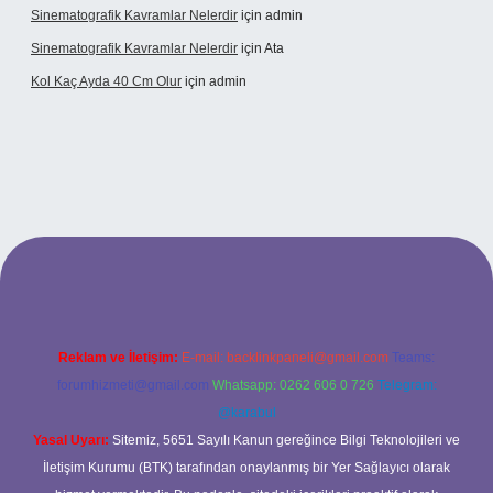
Sinematografik Kavramlar Nelerdir
için
admin
Sinematografik Kavramlar Nelerdir
için
Ata
Kol Kaç Ayda 40 Cm Olur
için
admin
et
betci.co
betci.co
Reklam ve İletişim:
E-mail:
backlinkpaneli@gmail.com
Teams:
forumhizmeti@gmail.com
Whatsapp: 0262 606 0 726
Telegram:
@karabul
Yasal Uyarı:
Sitemiz, 5651 Sayılı Kanun gereğince Bilgi Teknolojileri ve
İletişim Kurumu (BTK) tarafından onaylanmış bir Yer Sağlayıcı olarak