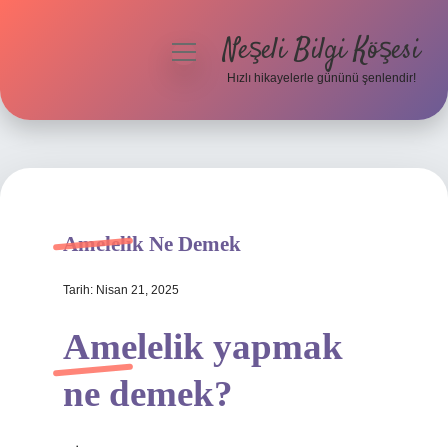
Neşeli Bilgi Köşesi
menüyü
aç
Hızlı hikayelerle gününü şenlendir!
Anasayfa
Gizlilik Politikası
Yasal Uyarı
Amelelik Ne Demek
Hakkımızda
Tarih: Nisan 21, 2025
Amelelik yapmak
ne demek?