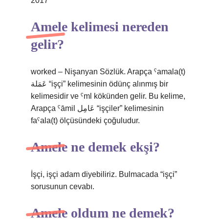
2017
Amele kelimesi nereden
gelir?
worked – Nişanyan Sözlük. Arapça ˁamala(t)
عَمَلة “işçi” kelimesinin ödünç alınmış bir
kelimesidir ve ˁml kökünden gelir. Bu kelime,
Arapça ˁāmil عَامِل “işçiler” kelimesinin
faˁala(t) ölçüsündeki çoğuludur.
Amele ne demek ekşi?
İşçi, işçi adam diyebiliriz. Bulmacada “işçi”
sorusunun cevabı.
Amele oldum ne demek?