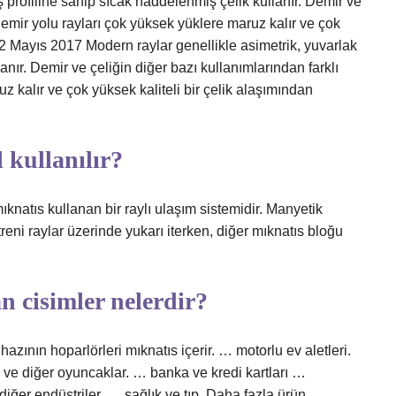
iş profiline sahip sıcak haddelenmiş çelik kullanır. Demir ve
 demir yolu rayları çok yüksek yüklere maruz kalır ve çok
. 2 Mayıs 2017 Modern raylar genellikle asimetrik, yuvarlak
lanır. Demir ve çeliğin diğer bazı kullanımlarından farklı
z kalır ve çok yüksek kaliteli bir çelik alaşımından
l kullanılır?
knatıs kullanan bir raylı ulaşım sistemidir. Manyetik
treni raylar üzerinde yukarı iterken, diğer mıknatıs bloğu
n cisimler nelerdir?
azının hoparlörleri mıknatıs içerir. … motorlu ev aletleri.
r ve diğer oyuncaklar. … banka ve kredi kartları …
e diğer endüstriler. … sağlık ve tıp. Daha fazla ürün…