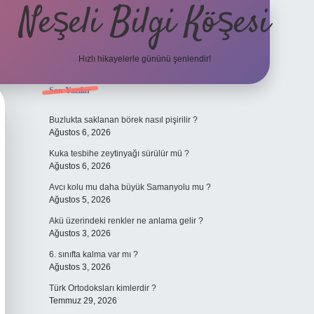
Neşeli Bilgi Köşesi
Hızlı hikayelerle gününü şenlendir!
Sidebar
Son Yazılar
 giriş
en iyi bahis siteleri
vdcasino giriş
betexper.xyz
betci
betci.bet
Buzlukta saklanan börek nasıl pişirilir ?
Ağustos 6, 2026
Kuka tesbihe zeytinyağı sürülür mü ?
Ağustos 6, 2026
Avcı kolu mu daha büyük Samanyolu mu ?
Ağustos 5, 2026
Akü üzerindeki renkler ne anlama gelir ?
Ağustos 3, 2026
6. sınıfta kalma var mı ?
Ağustos 3, 2026
Türk Ortodoksları kimlerdir ?
Temmuz 29, 2026