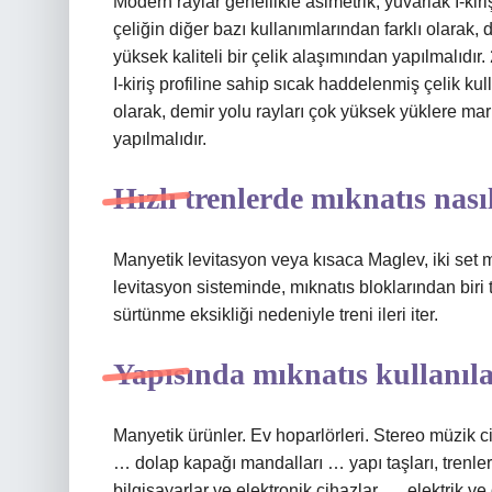
Modern raylar genellikle asimetrik, yuvarlak I-kir
çeliğin diğer bazı kullanımlarından farklı olarak,
yüksek kaliteli bir çelik alaşımından yapılmalıdır
I-kiriş profiline sahip sıcak haddelenmiş çelik kul
olarak, demir yolu rayları çok yüksek yüklere maru
yapılmalıdır.
Hızlı trenlerde mıknatıs nası
Manyetik levitasyon veya kısaca Maglev, iki set mı
levitasyon sisteminde, mıknatıs bloklarından biri 
sürtünme eksikliği nedeniyle treni ileri iter.
Yapısında mıknatıs kullanıla
Manyetik ürünler. Ev hoparlörleri. Stereo müzik cih
… dolap kapağı mandalları … yapı taşları, trenle
bilgisayarlar ve elektronik cihazlar. … elektrik v