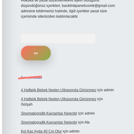
Hukuka ve yasal düzenlemelere aykırı olduğunu
düşündüğünüz içerikleri,
backlinkpanelicomtr@gmail.com
adresine bildirmeniz halinde, ilgili içerikler yasal süre
içerisinde sitemizden kaldırılacaktır.
Arama
Son yorumlar
4 Haftalık Bebek Neden Ultrasonda Görünmez
için
admin
4 Haftalık Bebek Neden Ultrasonda Görünmez
için
Gülşah
Sinematografik Kavramlar Nelerdir
için
admin
Sinematografik Kavramlar Nelerdir
için
Ata
Kol Kaç Ayda 40 Cm Olur
için
admin