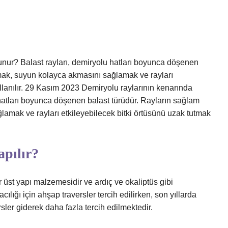
unur? Balast rayları, demiryolu hatları boyunca döşenen
mak, suyun kolayca akmasını sağlamak ve rayları
ullanılır. 29 Kasım 2023 Demiryolu raylarının kenarında
hatları boyunca döşenen balast türüdür. Rayların sağlam
amak ve rayları etkileyebilecek bitki örtüsünü uzak tutmak
apılır?
ir üst yapı malzemesidir ve ardıç ve okaliptüs gibi
ılığı için ahşap traversler tercih edilirken, son yıllarda
sler giderek daha fazla tercih edilmektedir.