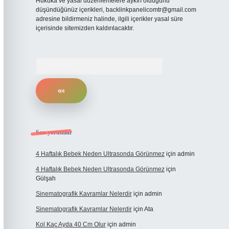
Hukuka ve yasal düzenlemelere aykırı olduğunu
düşündüğünüz içerikleri,
backlinkpanelicomtr@gmail.com
adresine bildirmeniz halinde, ilgili içerikler yasal süre
içerisinde sitemizden kaldırılacaktır.
Arama
Son yorumlar
4 Haftalık Bebek Neden Ultrasonda Görünmez
için
admin
4 Haftalık Bebek Neden Ultrasonda Görünmez
için
Gülşah
Sinematografik Kavramlar Nelerdir
için
admin
Sinematografik Kavramlar Nelerdir
için
Ata
Kol Kaç Ayda 40 Cm Olur
için
admin