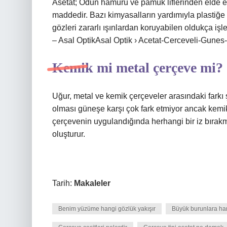
Asetat; Odun hamuru ve pamuk liflerinden elde e
maddedir. Bazı kimyasalların yardımıyla plastiğ
gözleri zararlı ışınlardan koruyabilen oldukça işl
– Asal OptikAsal Optik › Acetat-Cerceveli-Gun
Kemik mi metal çerçeve mi?
Uğur, metal ve kemik çerçeveler arasındaki farkı ş
olması güneşe karşı çok fark etmiyor ancak kemik
çerçevenin uygulandığında herhangi bir iz bırakmama
oluşturur.
Tarih:
Makaleler
Benim yüzüme hangi gözlük yakışır
Büyük burunlara han