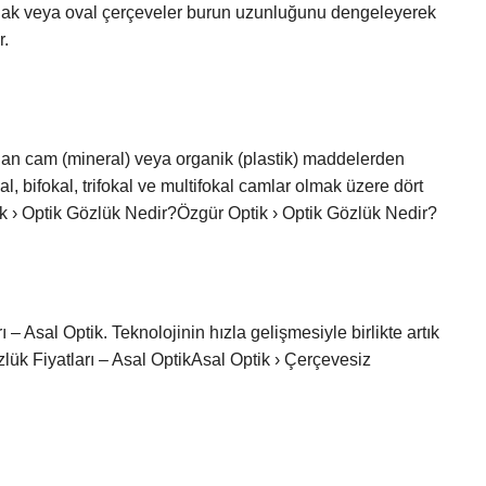
arlak veya oval çerçeveler burun uzunluğunu dengeleyerek
r.
ılan cam (mineral) veya organik (plastik) maddelerden
, bifokal, trifokal ve multifokal camlar olmak üzere dört
tik › Optik Gözlük Nedir?Özgür Optik › Optik Gözlük Nedir?
– Asal Optik. Teknolojinin hızla gelişmesiyle birlikte artık
özlük Fiyatları – Asal OptikAsal Optik › Çerçevesiz