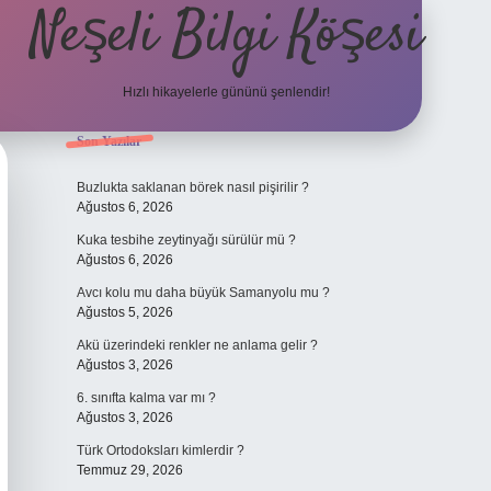
Neşeli Bilgi Köşesi
Hızlı hikayelerle gününü şenlendir!
Sidebar
Son Yazılar
 giriş
en iyi bahis siteleri
vdcasino giriş
betexper.xyz
betci
betci.be
Buzlukta saklanan börek nasıl pişirilir ?
Ağustos 6, 2026
Kuka tesbihe zeytinyağı sürülür mü ?
Ağustos 6, 2026
Avcı kolu mu daha büyük Samanyolu mu ?
Ağustos 5, 2026
Akü üzerindeki renkler ne anlama gelir ?
Ağustos 3, 2026
6. sınıfta kalma var mı ?
Ağustos 3, 2026
Türk Ortodoksları kimlerdir ?
Temmuz 29, 2026