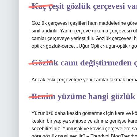
Kaç çeşit gözlük çerçevesi va
Gözlük çerçevesi çeşitleri ham maddelerine göre 
sınıflandırılır. Yarım çerçeve (okuma çerçevesi) ola
camlar çerçeveye yerleştirilir. Gözlük çerçevesi 
optik › gozluk-cerce…Uğur Optik › ugur-optik › goz
Gözlük camı değiştirmeden çe
Ancak eski çerçevelere yeni camlar takmak herha
Benim yüzüme hangi gözlük 
Yüzünüzü daha keskin göstermek için kare ve köş
keskin bir yapıya sahipse ve alnınız genişse kar
seçebilirsiniz. Yumuşak ve kavisli çerçevelere sa
göre gözlük nasıl seçilir? – Trendyol BlogTrendy