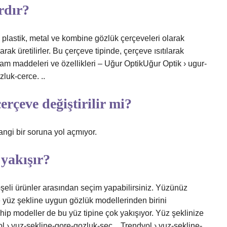
rdır?
plastik, metal ve kombine gözlük çerçeveleri olarak
rak üretilirler. Bu çerçeve tipinde, çerçeve ısıtılarak
ham maddeleri ve özellikleri – Uğur OptikUğur Optik › ugur-
luk-cerce. ..
rçeve değiştirilir mi?
ngi bir soruna yol açmıyor.
yakışır?
eli ürünler arasından seçim yapabilirsiniz. Yüzünüz
e yüz şekline uygun gözlük modellerinden birini
hip modeller de bu yüz tipine çok yakışıyor. Yüz şeklinize
ol › yuz-sekline-gore-gozluk-sec…Trendyol › yuz-sekline-