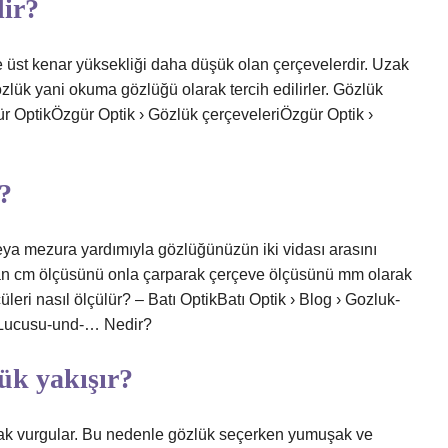
dir?
 üst kenar yüksekliği daha düşük olan çerçevelerdir. Uzak
zlük yani okuma gözlüğü olarak tercih edilirler. Gözlük
ür OptikÖzgür Optik › Gözlük çerçeveleriÖzgür Optik ›
?
eya mezura yardımıyla gözlüğünüzün iki vidası arasını
ıkan cm ölçüsünü onla çarparak çerçeve ölçüsünü mm olarak
leri nasıl ölçülür? – Batı OptikBatı Optik › Blog › Gozluk-
-Lucusu-und-… Nedir?
ük yakışır?
arak vurgular. Bu nedenle gözlük seçerken yumuşak ve