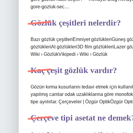
gore-gozluk-sec…
Gözlük çeşitleri nelerdir?
Bazı gözlük çeşitleriEmniyet gözlükleriGüneş gö
gözlükleriAt gözlükleri3D film gözlükleriLazer 
Wiki › GözlükVikipedi › Wiki › Gözlük
Kaç çeşit gözlük vardır?
Gözün kırma kusurlarını tedavi etmek için kullan
yapılmış camlar odak uzaklıklarına göre monofokal
tipe ayrılırlar. Çerçeveler | Özgür OptikÖzgür Op
Çerçeve tipi asetat ne demek