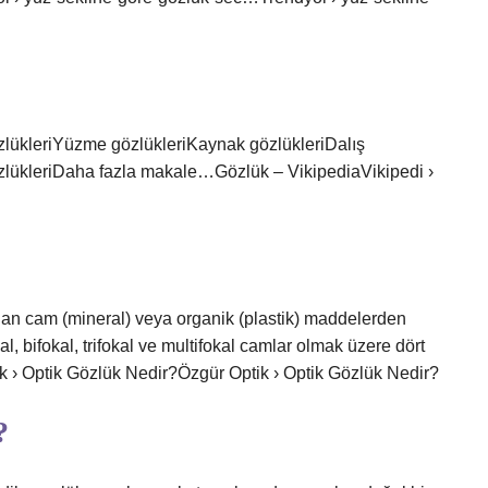
zlükleriYüzme gözlükleriKaynak gözlükleriDalış
gözlükleriDaha fazla makale…Gözlük – VikipediaVikipedi ›
ılan cam (mineral) veya organik (plastik) maddelerden
, bifokal, trifokal ve multifokal camlar olmak üzere dört
tik › Optik Gözlük Nedir?Özgür Optik › Optik Gözlük Nedir?
?