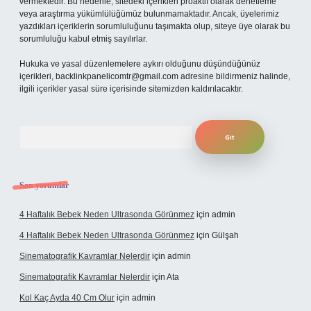
vermektedir. Bu nedenle, sitedeki içerikleri proaktif olarak denetleme
veya araştırma yükümlülüğümüz bulunmamaktadır. Ancak, üyelerimiz
yazdıkları içeriklerin sorumluluğunu taşımakta olup, siteye üye olarak bu
sorumluluğu kabul etmiş sayılırlar.
Hukuka ve yasal düzenlemelere aykırı olduğunu düşündüğünüz
içerikleri,
backlinkpanelicomtr@gmail.com
adresine bildirmeniz halinde,
ilgili içerikler yasal süre içerisinde sitemizden kaldırılacaktır.
Arama
Son yorumlar
4 Haftalık Bebek Neden Ultrasonda Görünmez
için
admin
4 Haftalık Bebek Neden Ultrasonda Görünmez
için
Gülşah
Sinematografik Kavramlar Nelerdir
için
admin
Sinematografik Kavramlar Nelerdir
için
Ata
Kol Kaç Ayda 40 Cm Olur
için
admin