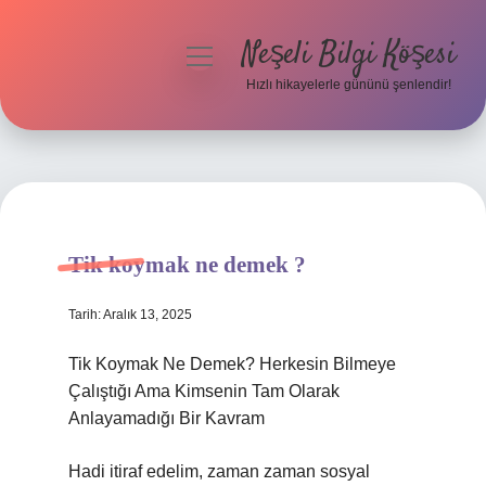
Neşeli Bilgi Köşesi
menüyü
aç
Hızlı hikayelerle gününü şenlendir!
Anasayfa
Gizlilik Politikası
Yasal Uyarı
Tik koymak ne demek ?
Hakkımızda
Tarih: Aralık 13, 2025
Tik Koymak Ne Demek? Herkesin Bilmeye
Çalıştığı Ama Kimsenin Tam Olarak
Anlayamadığı Bir Kavram
Hadi itiraf edelim, zaman zaman sosyal