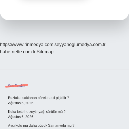
https://www.rinmedya.com
seyyahoglumedya.com.tr
habernette.com.tr
Sitemap
Sidebar
Son Yazılar
Buzlukta saklanan börek nasıl pişirilir ?
Ağustos 6, 2026
Kuka tesbihe zeytinyağı sürülür mü ?
Ağustos 6, 2026
Avcı kolu mu daha büyük Samanyolu mu ?