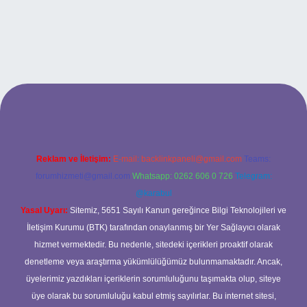
etci.bet
betci.co
betci.co
Reklam ve İletişim:
E-mail:
backlinkpaneli@gmail.com
Teams:
forumhizmeti@gmail.com
Whatsapp: 0262 606 0 726
Telegram:
@karabul
Yasal Uyarı:
Sitemiz, 5651 Sayılı Kanun gereğince Bilgi Teknolojileri ve
İletişim Kurumu (BTK) tarafından onaylanmış bir Yer Sağlayıcı olarak
hizmet vermektedir. Bu nedenle, sitedeki içerikleri proaktif olarak
denetleme veya araştırma yükümlülüğümüz bulunmamaktadır. Ancak,
üyelerimiz yazdıkları içeriklerin sorumluluğunu taşımakta olup, siteye
üye olarak bu sorumluluğu kabul etmiş sayılırlar. Bu internet sitesi,