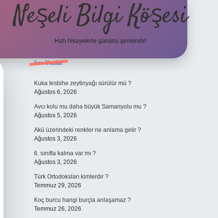
Neşeli Bilgi Köşesi
Hızlı hikayelerle gününü şenlendir!
Sidebar
Son Yazılar
bil giriş
en iyi bahis siteleri
vdcasino giriş
betexper.xyz
betci
betci
Kuka tesbihe zeytinyağı sürülür mü ?
Ağustos 6, 2026
Avcı kolu mu daha büyük Samanyolu mu ?
Ağustos 5, 2026
Akü üzerindeki renkler ne anlama gelir ?
Ağustos 3, 2026
6. sınıfta kalma var mı ?
Ağustos 3, 2026
Türk Ortodoksları kimlerdir ?
Temmuz 29, 2026
Koç burcu hangi burçla anlaşamaz ?
Temmuz 26, 2026