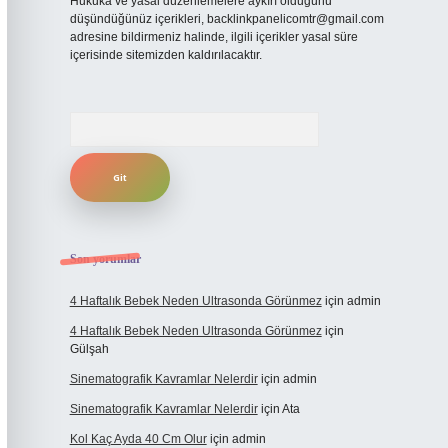
Hukuka ve yasal düzenlemelere aykırı olduğunu
düşündüğünüz içerikleri,
backlinkpanelicomtr@gmail.com
adresine bildirmeniz halinde, ilgili içerikler yasal süre
içerisinde sitemizden kaldırılacaktır.
Arama
Son yorumlar
4 Haftalık Bebek Neden Ultrasonda Görünmez
için
admin
4 Haftalık Bebek Neden Ultrasonda Görünmez
için
Gülşah
Sinematografik Kavramlar Nelerdir
için
admin
Sinematografik Kavramlar Nelerdir
için
Ata
Kol Kaç Ayda 40 Cm Olur
için
admin