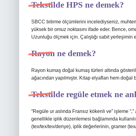
Tekstilde HPS ne demek?
SBCC bitirme ölçümlerini incelediyseniz, muhte
yüksek bir omuz noktasını ifade eder. Bence, omu
Uzunluğu ölçmek için. Çalıştığı sabit yerleşimin 
Rayon ne demek?
Rayon kumaş doğal kumaş türleri altında gösteril
ağacından yapılmıştır. Kitap elyafları hem doğal b
Tekstilde regüle etmek ne an
“Regüle ur aslında Fransız kökenli ve” işleme “,”
genellikle iplik düzenlemesi bağlamında kullanılır. 
(tex/tex/tex/denye), iplik değerlerinin, gramer (tex