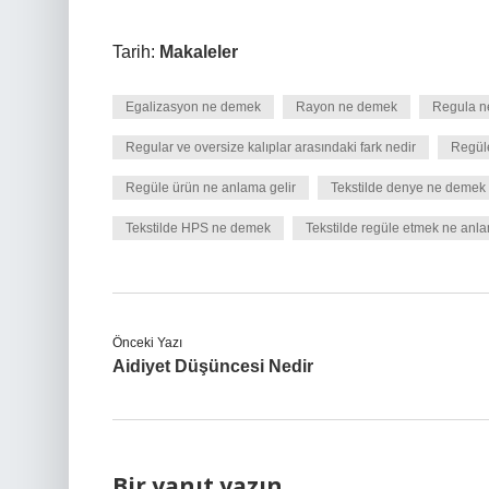
Tarih:
Makaleler
Egalizasyon ne demek
Rayon ne demek
Regula ne
Regular ve oversize kalıplar arasındaki fark nedir
Regül
Regüle ürün ne anlama gelir
Tekstilde denye ne demek
Tekstilde HPS ne demek
Tekstilde regüle etmek ne anla
Önceki Yazı
Aidiyet Düşüncesi Nedir
Bir yanıt yazın