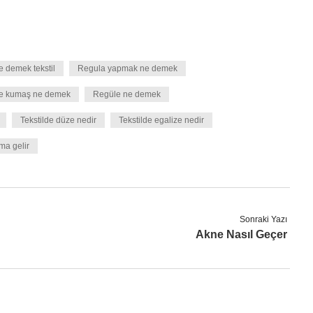
 demek tekstil
Regula yapmak ne demek
e kumaş ne demek
Regüle ne demek
Tekstilde düze nedir
Tekstilde egalize nedir
ma gelir
Sonraki Yazı
Akne Nasıl Geçer