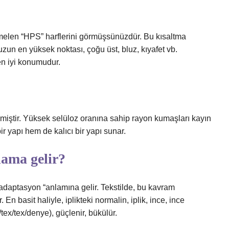
melen “HPS” harflerini görmüşsünüzdür. Bu kısaltma
zun en yüksek noktası, çoğu üst, bluz, kıyafet vb.
en iyi konumudur.
miştir. Yüksek selüloz oranına sahip rayon kumaşları kayın
ir yapı hem de kalıcı bir yapı sunar.
lama gelir?
 adaptasyon “anlamına gelir. Tekstilde, bu kavram
En basit haliyle, iplikteki normalin, iplik, ince, ince
/tex/tex/denye), güçlenir, bükülür.