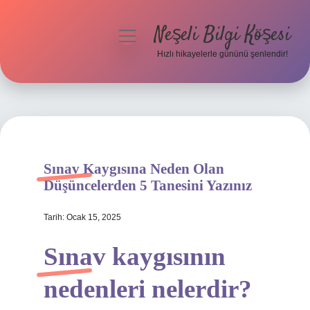
Neşeli Bilgi Köşesi
menüyü
aç
Hızlı hikayelerle gününü şenlendir!
Anasayfa
Gizlilik Politikası
Yasal Uyarı
Sınav Kaygısına Neden Olan
Hakkımızda
Düşüncelerden 5 Tanesini Yazınız
Tarih: Ocak 15, 2025
Sınav kaygısının
nedenleri nelerdir?