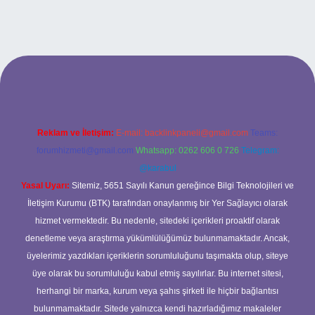
betci.co
betci.co
Reklam ve İletişim:
E-mail:
backlinkpaneli@gmail.com
Teams:
forumhizmeti@gmail.com
Whatsapp: 0262 606 0 726
Telegram:
@karabul
Yasal Uyarı:
Sitemiz, 5651 Sayılı Kanun gereğince Bilgi Teknolojileri ve
İletişim Kurumu (BTK) tarafından onaylanmış bir Yer Sağlayıcı olarak
hizmet vermektedir. Bu nedenle, sitedeki içerikleri proaktif olarak
denetleme veya araştırma yükümlülüğümüz bulunmamaktadır. Ancak,
üyelerimiz yazdıkları içeriklerin sorumluluğunu taşımakta olup, siteye
üye olarak bu sorumluluğu kabul etmiş sayılırlar. Bu internet sitesi,
herhangi bir marka, kurum veya şahıs şirketi ile hiçbir bağlantısı
bulunmamaktadır. Sitede yalnızca kendi hazırladığımız makaleler