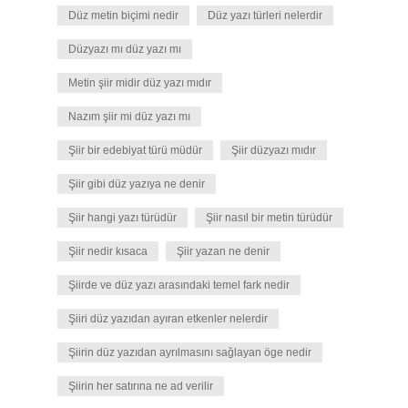
Düz metin biçimi nedir
Düz yazı türleri nelerdir
Düzyazı mı düz yazı mı
Metin şiir midir düz yazı mıdır
Nazım şiir mi düz yazı mı
Şiir bir edebiyat türü müdür
Şiir düzyazı mıdır
Şiir gibi düz yazıya ne denir
Şiir hangi yazı türüdür
Şiir nasıl bir metin türüdür
Şiir nedir kısaca
Şiir yazan ne denir
Şiirde ve düz yazı arasındaki temel fark nedir
Şiiri düz yazıdan ayıran etkenler nelerdir
Şiirin düz yazıdan ayrılmasını sağlayan öge nedir
Şiirin her satırına ne ad verilir