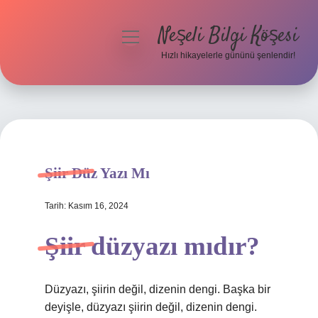
Neşeli Bilgi Köşesi
menüyü
aç
Hızlı hikayelerle gününü şenlendir!
Anasayfa
Gizlilik Politikası
Yasal Uyarı
Şiir Düz Yazı Mı
Hakkımızda
Tarih: Kasım 16, 2024
Şiir düzyazı mıdır?
Düzyazı, şiirin değil, dizenin dengi. Başka bir
deyişle, düzyazı şiirin değil, dizenin dengi.