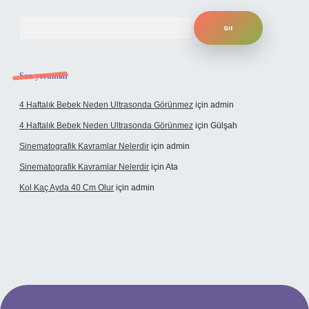
Arama
Son yorumlar
4 Haftalık Bebek Neden Ultrasonda Görünmez
için
admin
4 Haftalık Bebek Neden Ultrasonda Görünmez
için
Gülşah
Sinematografik Kavramlar Nelerdir
için
admin
Sinematografik Kavramlar Nelerdir
için
Ata
Kol Kaç Ayda 40 Cm Olur
için
admin
bet
betci.co
betci.co