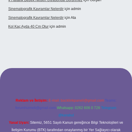
4 Haftalık Bebek Neden Ultrasonda Görünmez
için
Gülşah
Sinematografik Kavramlar Nelerdir
için
admin
Sinematografik Kavramlar Nelerdir
için
Ata
Kol Kaç Ayda 40 Cm Olur
için
admin
i
betci.bet
betci.co
betci.co
Reklam ve İletişim:
E-mail:
backlinkpaneli@gmail.com
Teams:
forumhizmeti@gmail.com
Whatsapp: 0262 606 0 726
Telegram:
@karabul
Yasal Uyarı:
Sitemiz, 5651 Sayılı Kanun gereğince Bilgi Teknolojileri ve
İletişim Kurumu (BTK) tarafından onaylanmış bir Yer Sağlayıcı olarak