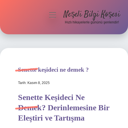
Neşeli Bilgi Köşesi
menüyü
aç
Hızlı hikayelerle gününü şenlendir!
Anasayfa
Gizlilik Politikası
Yasal Uyarı
Senette keşideci ne demek ?
Hakkımızda
Tarih: Kasım 8, 2025
Senette Keşideci Ne
Demek? Derinlemesine Bir
Eleştiri ve Tartışma