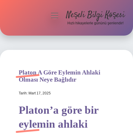
Neşeli Bilgi Köşesi
menüyü
aç
Hızlı hikayelerle gününü şenlendir!
Anasayfa
Gizlilik Politikası
Yasal Uyarı
Platon A Göre Eylemin Ahlaki
Hakkımızda
Olması Neye Bağlıdır
Tarih: Mart 17, 2025
Platon’a göre bir
eylemin ahlaki