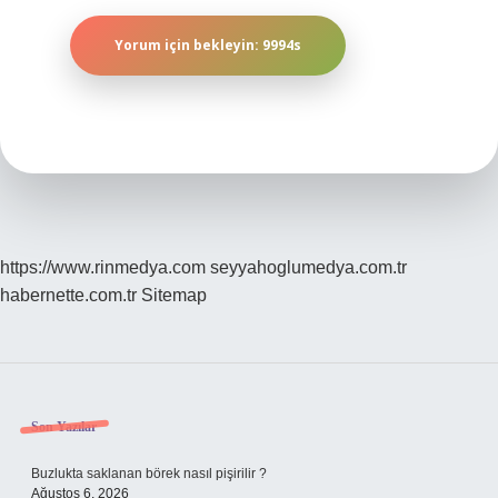
https://www.rinmedya.com
seyyahoglumedya.com.tr
habernette.com.tr
Sitemap
Sidebar
Son Yazılar
Buzlukta saklanan börek nasıl pişirilir ?
Ağustos 6, 2026