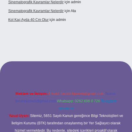
Sinematografik Kavramlar Nelerdir
için
admin
Sinematografik Kavramlar Nelerdir
için
Ata
Kol Kaç Ayda 40 Cm Olur
için
admin
et
betci.co
betci.co
Reklam ve İletişim:
E-mail:
backlinkpaneli@gmail.com
Teams:
forumhizmeti@gmail.com
Whatsapp: 0262 606 0 726
Telegram:
@karabul
Yasal Uyarı:
Sitemiz, 5651 Sayılı Kanun gereğince Bilgi Teknolojileri ve
İletişim Kurumu (BTK) tarafından onaylanmış bir Yer Sağlayıcı olarak
hizmet vermektedir. Bu nedenle, sitedeki içerikleri proaktif olarak