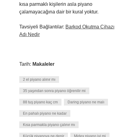
kısa parmaklı kişilerin asla piyano
çalamayacağına dair bir kural yoktur.
Tavsiyeli Bağlantılar:
Barkod Okutma Cihazı
Adı Nedir
Tarih:
Makaleler
2 el piyano alınır mı
35 yaşından sonra piyano öğrenilir mi
88 tuş piyano kaç cm
Daring piyano ne malı
En pahalı piyano ne kadar
Kısa parmakla piyano çalınır mı
Küçük piyanoya ne denir
Midex piyano iyi mi