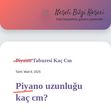
Neşeli Bilgi Köşesi
menüyü
aç
Hızlı hikayelerle gününü şenlendir!
Anasayfa
Gizlilik Politikası
Yasal Uyarı
Piyano Taburesi Kaç Cm
Hakkımızda
Tarih: Mart 9, 2025
Piyano uzunluğu
kaç cm?