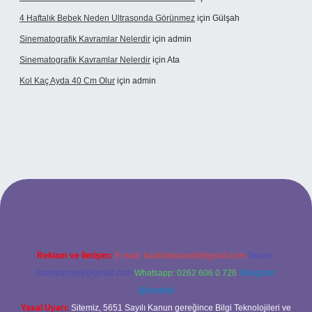
4 Haftalık Bebek Neden Ultrasonda Görünmez
için
Gülşah
Sinematografik Kavramlar Nelerdir
için
admin
Sinematografik Kavramlar Nelerdir
için
Ata
Kol Kaç Ayda 40 Cm Olur
için
admin
bet
betci.co
betci.co
Reklam ve İletişim:
E-mail:
backlinkpaneli@gmail.com
Teams:
forumhizmeti@gmail.com
Whatsapp: 0262 606 0 726
Telegram:
@karabul
Yasal Uyarı:
Sitemiz, 5651 Sayılı Kanun gereğince Bilgi Teknolojileri ve