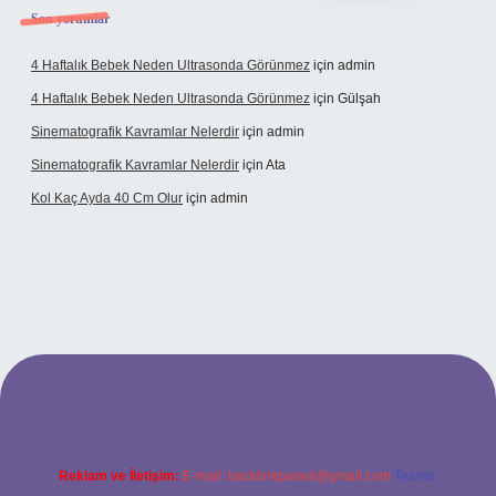
Son yorumlar
4 Haftalık Bebek Neden Ultrasonda Görünmez
için
admin
4 Haftalık Bebek Neden Ultrasonda Görünmez
için
Gülşah
Sinematografik Kavramlar Nelerdir
için
admin
Sinematografik Kavramlar Nelerdir
için
Ata
Kol Kaç Ayda 40 Cm Olur
için
admin
bet
betci.co
betci.co
Reklam ve İletişim:
E-mail:
backlinkpaneli@gmail.com
Teams: