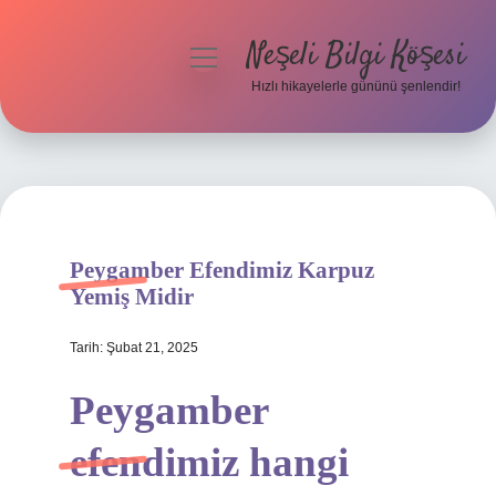
Neşeli Bilgi Köşesi
menüyü
aç
Hızlı hikayelerle gününü şenlendir!
Anasayfa
Gizlilik Politikası
Yasal Uyarı
Peygamber Efendimiz Karpuz
Hakkımızda
Yemiş Midir
Tarih: Şubat 21, 2025
Peygamber
efendimiz hangi