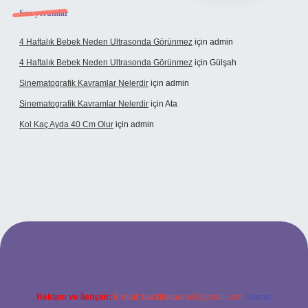
Son yorumlar
4 Haftalık Bebek Neden Ultrasonda Görünmez
için
admin
4 Haftalık Bebek Neden Ultrasonda Görünmez
için
Gülşah
Sinematografik Kavramlar Nelerdir
için
admin
Sinematografik Kavramlar Nelerdir
için
Ata
Kol Kaç Ayda 40 Cm Olur
için
admin
et
betci.co
betci.co
Reklam ve İletişim:
E-mail:
backlinkpaneli@gmail.com
Teams: