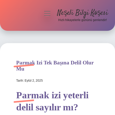
Neşeli Bilgi Köşesi
menüyü
aç
Hızlı hikayelerle gününü şenlendir!
Anasayfa
Gizlilik Politikası
Yasal Uyarı
Parmak Izi Tek Başına Delil Olur
Hakkımızda
Mu
Tarih: Eylül 2, 2025
Parmak izi yeterli
delil sayılır mı?