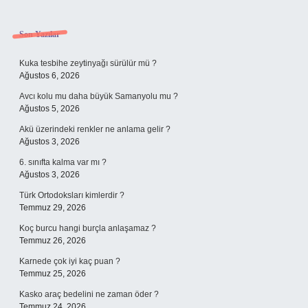
Sidebar
Son Yazılar
Kuka tesbihe zeytinyağı sürülür mü ?
Ağustos 6, 2026
Avcı kolu mu daha büyük Samanyolu mu ?
Ağustos 5, 2026
Akü üzerindeki renkler ne anlama gelir ?
Ağustos 3, 2026
6. sınıfta kalma var mı ?
Ağustos 3, 2026
Türk Ortodoksları kimlerdir ?
Temmuz 29, 2026
Koç burcu hangi burçla anlaşamaz ?
Temmuz 26, 2026
Karnede çok iyi kaç puan ?
Temmuz 25, 2026
Kasko araç bedelini ne zaman öder ?
Temmuz 24, 2026