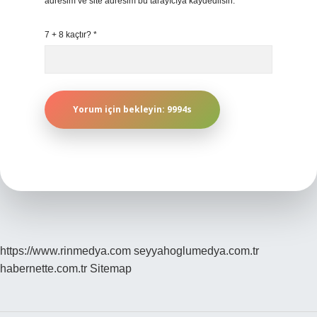
adresim ve site adresim bu tarayıcıya kaydedilsin.
7 + 8 kaçtır?
*
https://www.rinmedya.com
seyyahoglumedya.com.tr
habernette.com.tr
Sitemap