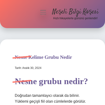
Neşeli Bilgi Köşesi
menüyü
aç
Hızlı hikayelerle gününü şenlendir!
Anasayfa
Gizlilik Politikası
Yasal Uyarı
Nesne Kelime Grubu Nedir
Hakkımızda
Tarih: Aralık 30, 2024
Nesne grubu nedir?
Doğrudan tamamlayıcı olarak da bilinir.
Yüklemi geçişli fiil olan cümlelerde görülür.