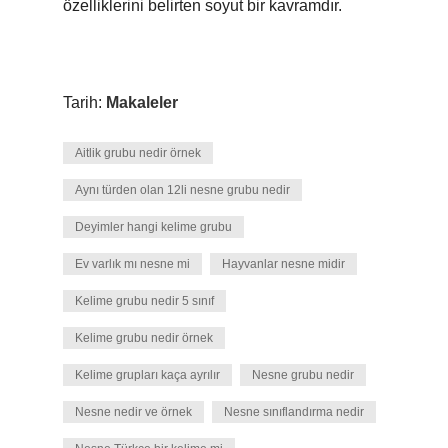
özelliklerini belirten soyut bir kavramdır.
Tarih:
Makaleler
Aitlik grubu nedir örnek
Aynı türden olan 12li nesne grubu nedir
Deyimler hangi kelime grubu
Ev varlık mı nesne mi
Hayvanlar nesne midir
Kelime grubu nedir 5 sınıf
Kelime grubu nedir örnek
Kelime grupları kaça ayrılır
Nesne grubu nedir
Nesne nedir ve örnek
Nesne sınıflandırma nedir