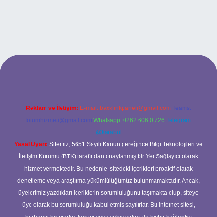
.bet
betci.co
betci.co
Reklam ve İletişim:
E-mail:
backlinkpaneli@gmail.com
Teams:
forumhizmeti@gmail.com
Whatsapp: 0262 606 0 726
Telegram:
@karabul
Yasal Uyarı:
Sitemiz, 5651 Sayılı Kanun gereğince Bilgi Teknolojileri ve
İletişim Kurumu (BTK) tarafından onaylanmış bir Yer Sağlayıcı olarak
hizmet vermektedir. Bu nedenle, sitedeki içerikleri proaktif olarak
denetleme veya araştırma yükümlülüğümüz bulunmamaktadır. Ancak,
üyelerimiz yazdıkları içeriklerin sorumluluğunu taşımakta olup, siteye
üye olarak bu sorumluluğu kabul etmiş sayılırlar. Bu internet sitesi,