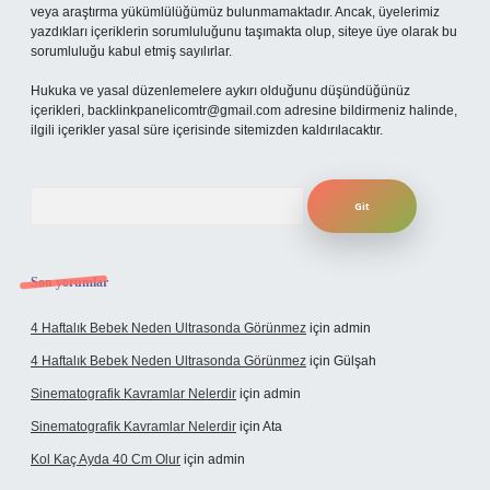
veya araştırma yükümlülüğümüz bulunmamaktadır. Ancak, üyelerimiz
yazdıkları içeriklerin sorumluluğunu taşımakta olup, siteye üye olarak bu
sorumluluğu kabul etmiş sayılırlar.
Hukuka ve yasal düzenlemelere aykırı olduğunu düşündüğünüz
içerikleri,
backlinkpanelicomtr@gmail.com
adresine bildirmeniz halinde,
ilgili içerikler yasal süre içerisinde sitemizden kaldırılacaktır.
Arama
Son yorumlar
4 Haftalık Bebek Neden Ultrasonda Görünmez
için
admin
4 Haftalık Bebek Neden Ultrasonda Görünmez
için
Gülşah
Sinematografik Kavramlar Nelerdir
için
admin
Sinematografik Kavramlar Nelerdir
için
Ata
Kol Kaç Ayda 40 Cm Olur
için
admin