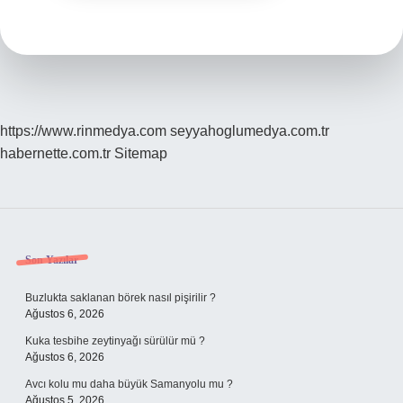
https://www.rinmedya.com
seyyahoglumedya.com.tr
habernette.com.tr
Sitemap
Sidebar
Son Yazılar
Buzlukta saklanan börek nasıl pişirilir ?
Ağustos 6, 2026
Kuka tesbihe zeytinyağı sürülür mü ?
Ağustos 6, 2026
Avcı kolu mu daha büyük Samanyolu mu ?
Ağustos 5, 2026