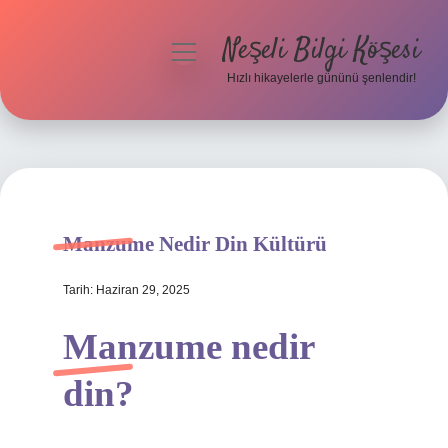
Neşeli Bilgi Köşesi
menüyü
aç
Hızlı hikayelerle gününü şenlendir!
Anasayfa
Gizlilik Politikası
Yasal Uyarı
Manzume Nedir Din Kültürü
Hakkımızda
Tarih: Haziran 29, 2025
Manzume nedir
din?