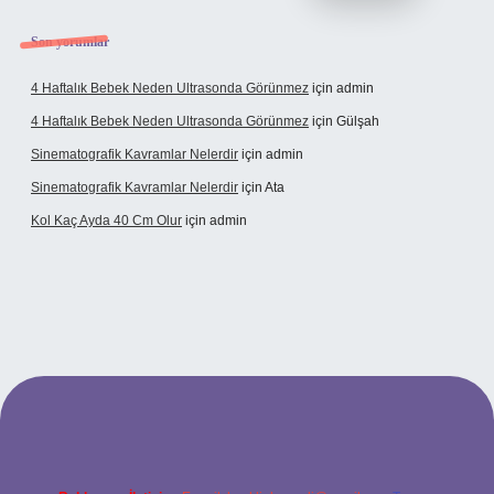
Son yorumlar
4 Haftalık Bebek Neden Ultrasonda Görünmez
için
admin
4 Haftalık Bebek Neden Ultrasonda Görünmez
için
Gülşah
Sinematografik Kavramlar Nelerdir
için
admin
Sinematografik Kavramlar Nelerdir
için
Ata
Kol Kaç Ayda 40 Cm Olur
için
admin
i.bet
betci.co
betci.co