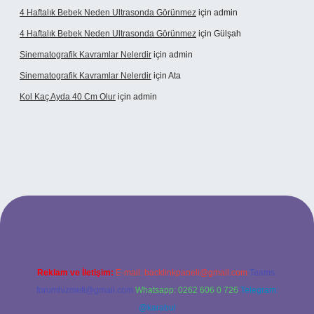
4 Haftalık Bebek Neden Ultrasonda Görünmez
için
admin
4 Haftalık Bebek Neden Ultrasonda Görünmez
için
Gülşah
Sinematografik Kavramlar Nelerdir
için
admin
Sinematografik Kavramlar Nelerdir
için
Ata
Kol Kaç Ayda 40 Cm Olur
için
admin
betci.bet
betci.co
betci.co
Reklam ve İletişim:
E-mail:
backlinkpaneli@gmail.com
Teams:
forumhizmeti@gmail.com
Whatsapp: 0262 606 0 726
Telegram:
@karabul