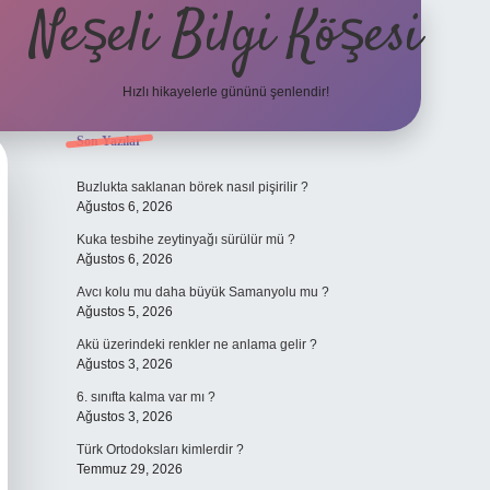
Neşeli Bilgi Köşesi
Hızlı hikayelerle gününü şenlendir!
Sidebar
Son Yazılar
bil giriş
en iyi bahis siteleri
vdcasino giriş
betexper.xyz
betci
betci.
Buzlukta saklanan börek nasıl pişirilir ?
Ağustos 6, 2026
Kuka tesbihe zeytinyağı sürülür mü ?
Ağustos 6, 2026
Avcı kolu mu daha büyük Samanyolu mu ?
Ağustos 5, 2026
Akü üzerindeki renkler ne anlama gelir ?
Ağustos 3, 2026
6. sınıfta kalma var mı ?
Ağustos 3, 2026
Türk Ortodoksları kimlerdir ?
Temmuz 29, 2026