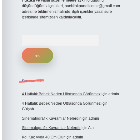
Hukuka ve yasal düzenlemelere aykırı olduğunu
düşündüğünüz içerikleri,
backlinkpanelicomtr@gmail.com
adresine bildirmeniz halinde, ilgili içerikler yasal süre
içerisinde sitemizden kaldırılacaktır.
Arama
Son yorumlar
4 Haftalık Bebek Neden Ultrasonda Görünmez
için
admin
4 Haftalık Bebek Neden Ultrasonda Görünmez
için
Gülşah
Sinematografik Kavramlar Nelerdir
için
admin
Sinematografik Kavramlar Nelerdir
için
Ata
Kol Kaç Ayda 40 Cm Olur
için
admin