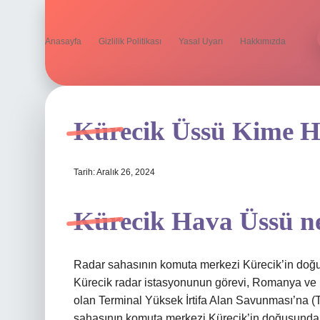
Anasayfa
Gizlilik Politikası
Yasal Uyarı
Hakkımızda
Kürecik Üssü Kime H
Tarih: Aralık 26, 2024
Kürecik Hava Üssü ne
Radar sahasının komuta merkezi Kürecik’in doğ
Kürecik radar istasyonunun görevi, Romanya ve 
olan Terminal Yüksek İrtifa Alan Savunması’na (T
sahasının komuta merkezi Kürecik’in doğusundak