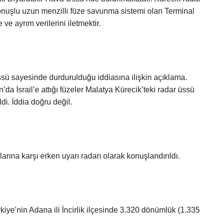
uşlu uzun menzilli füze savunma sistemi olan Terminal
e ayrım verilerini iletmektir.
r üssü sayesinde durdurulduğu iddiasına ilişkin açıklama.
da İsrail’e attığı füzeler Malatya Kürecik’teki radar üssü
di. İddia doğru değil.
larına karşı erken uyarı radarı olarak konuşlandırıldı.
iye’nin Adana ili İncirlik ilçesinde 3.320 dönümlük (1.335