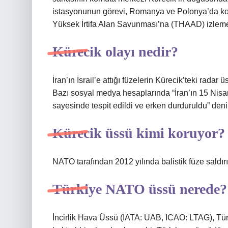
istasyonunun görevi, Romanya ve Polonya’da kon
Yüksek İrtifa Alan Savunması’na (THAAD) izleme v
Kürecik olayı nedir?
İran’ın İsrail’e attığı füzelerin Kürecik’teki rada
Bazı sosyal medya hesaplarında “İran’ın 15 Nisan’
sayesinde tespit edildi ve erken durduruldu” denil
Kürecik üssü kimi koruyor?
NATO tarafından 2012 yılında balistik füze saldırı
Türkiye NATO üssü nerede?
İncirlik Hava Üssü (IATA: UAB, ICAO: LTAG), Türk