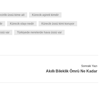
ncirlik üssü kime ait
Kürecik aşireti kimdir
ir
Kürecik olayı nedir
Kürecik üssü kimi koruyor
ssü var
Türkiyede nerelerde hava üssü var
Sonraki Yazı
Akıllı Bileklik Ömrü Ne Kadar