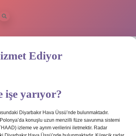
ilbet mo
izmet Ediyor
 işe yarıyor?
usundaki Diyarbakır Hava Üssü’nde bulunmaktadır.
Polonya’da konuşlu uzun menzilli füze savunma sistemi
HAAD) izleme ve ayrım verilerini iletmektir. Radar
i Diyarbakır Hava Üssü’nde bulunmaktadır. Kürecik radar