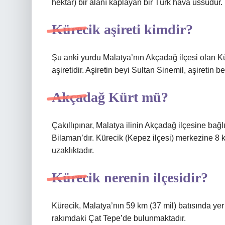
hektar) bir alanı kaplayan bir Türk hava üssüdür.
Kürecik aşireti kimdir?
Şu anki yurdu Malatya’nın Akçadağ ilçesi olan Kü
aşiretidir. Aşiretin beyi Sultan Sinemil, aşiretin b
Akçadağ Kürt mü?
Çakıllıpınar, Malatya ilinin Akçadağ ilçesine bağlı
Bilaman’dır. Kürecik (Kepez ilçesi) merkezine 8
uzaklıktadır.
Kürecik nerenin ilçesidir?
Kürecik, Malatya’nın 59 km (37 mil) batısında yer
rakımdaki Çat Tepe’de bulunmaktadır.