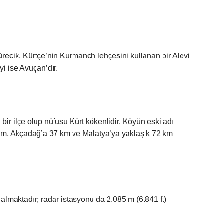
recik, Kürtçe’nin Kurmanch lehçesini kullanan bir Alevi
eyi ise Avuçan’dır.
 bir ilçe olup nüfusu Kürt kökenlidir. Köyün eski adı
 km, Akçadağ’a 37 km ve Malatya’ya yaklaşık 72 km
 almaktadır; radar istasyonu da 2.085 m (6.841 ft)