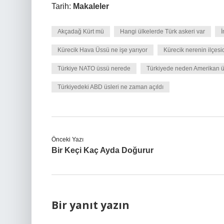
Tarih:
Makaleler
Akçadağ Kürt mü
Hangi ülkelerde Türk askeri var
İ
Kürecik Hava Üssü ne işe yarıyor
Kürecik nerenin ilçesid
Türkiye NATO üssü nerede
Türkiyede neden Amerikan ü
Türkiyedeki ABD üsleri ne zaman açıldı
Önceki Yazı
Bir Keçi Kaç Ayda Doğurur
Bir yanıt yazın