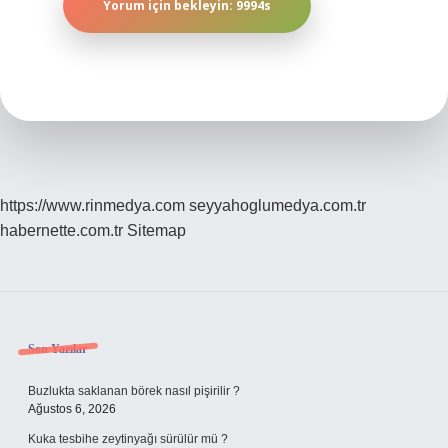
https://www.rinmedya.com
seyyahoglumedya.com.tr
habernette.com.tr
Sitemap
Sidebar
Son Yazılar
Buzlukta saklanan börek nasıl pişirilir ?
Ağustos 6, 2026
Kuka tesbihe zeytinyağı sürülür mü ?