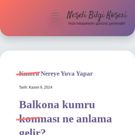
Neşeli Bilgi Köşesi
menüyü
aç
Hızlı hikayelerle gününü şenlendir!
Anasayfa
Gizlilik Politikası
Yasal Uyarı
Kumru Nereye Yuva Yapar
Hakkımızda
Tarih: Kasım 9, 2024
Balkona kumru
konması ne anlama
gelir?