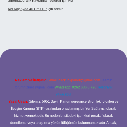
Sinematografik Kavramlar Nelerdir
için
Ata
Kol Kaç Ayda 40 Cm Olur
için
admin
et
betci.co
betci.co
Reklam ve İletişim:
E-mail:
backlinkpaneli@gmail.com
Teams:
forumhizmeti@gmail.com
Whatsapp: 0262 606 0 726
Telegram:
@karabul
Yasal Uyarı:
Sitemiz, 5651 Sayılı Kanun gereğince Bilgi Teknolojileri ve
İletişim Kurumu (BTK) tarafından onaylanmış bir Yer Sağlayıcı olarak
hizmet vermektedir. Bu nedenle, sitedeki içerikleri proaktif olarak
denetleme veya araştırma yükümlülüğümüz bulunmamaktadır. Ancak,