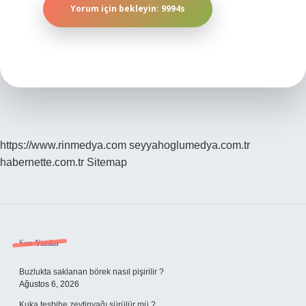
https://www.rinmedya.com
seyyahoglumedya.com.tr
habernette.com.tr
Sitemap
Sidebar
Son Yazılar
Buzlukta saklanan börek nasıl pişirilir ?
Ağustos 6, 2026
Kuka tesbihe zeytinyağı sürülür mü ?