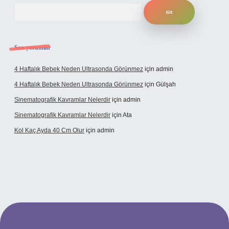
Arama
Son yorumlar
4 Haftalık Bebek Neden Ultrasonda Görünmez
için
admin
4 Haftalık Bebek Neden Ultrasonda Görünmez
için
Gülşah
Sinematografik Kavramlar Nelerdir
için
admin
Sinematografik Kavramlar Nelerdir
için
Ata
Kol Kaç Ayda 40 Cm Olur
için
admin
.bet
betci.co
betci.co