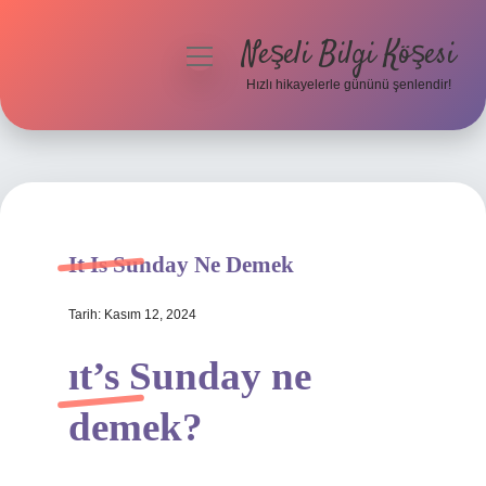
Neşeli Bilgi Köşesi
menüyü
aç
Hızlı hikayelerle gününü şenlendir!
Anasayfa
Gizlilik Politikası
Yasal Uyarı
It Is Sunday Ne Demek
Hakkımızda
Tarih: Kasım 12, 2024
ıt’s Sunday ne
demek?