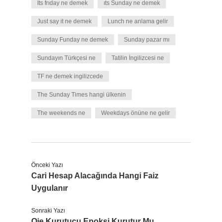
Its frıday ne demek
ıts Sunday ne demek
Just say it ne demek
Lunch ne anlama gelir
Sunday Funday ne demek
Sunday pazar mı
Sundayın Türkçesi ne
Tatilin İngilizcesi ne
TF ne demek ingilizcede
The Sunday Times hangi ülkenin
The weekends ne
Weekdays önüne ne gelir
Önceki Yazı
Cari Hesap Alacağında Hangi Faiz
Uygulanır
Sonraki Yazı
Oje Kurutucu Epoksi Kurutur Mu