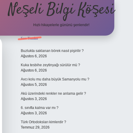
Neşeli Bilgi Köşesi
Hızlı hikayelerle gününü şenlendir!
Sidebar
Son Yazılar
 giriş
en iyi bahis siteleri
vdcasino giriş
betexper.xyz
betci
betci.bet
Buzlukta saklanan börek nasıl pişirilir ?
Ağustos 6, 2026
Kuka tesbihe zeytinyağı sürülür mü ?
Ağustos 6, 2026
Avcı kolu mu daha büyük Samanyolu mu ?
Ağustos 5, 2026
Akü üzerindeki renkler ne anlama gelir ?
Ağustos 3, 2026
6. sınıfta kalma var mı ?
Ağustos 3, 2026
Türk Ortodoksları kimlerdir ?
Temmuz 29, 2026