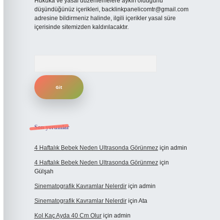
Hukuka ve yasal düzenlemelere aykırı olduğunu
düşündüğünüz içerikleri,
backlinkpanelicomtr@gmail.com
adresine bildirmeniz halinde, ilgili içerikler yasal süre
içerisinde sitemizden kaldırılacaktır.
Arama
Son yorumlar
4 Haftalık Bebek Neden Ultrasonda Görünmez
için
admin
4 Haftalık Bebek Neden Ultrasonda Görünmez
için
Gülşah
Sinematografik Kavramlar Nelerdir
için
admin
Sinematografik Kavramlar Nelerdir
için
Ata
Kol Kaç Ayda 40 Cm Olur
için
admin