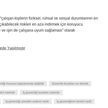
ışan kişilerin fiziksel, ruhsal ve sosyal durumlarının en
 çıkabilecek riskleri en aza indirmek için koruyucu
e ve işin de çalışana uyum sağlaması” olarak
de Yapılmıştır
venliği Kanunu kapsamında değildir
Güvenlik kuralları ne demek
eri nelerdir
İş güvenliği kuralları nelerdir
İş güvenliği yönetim sistemi nedir
İş güvenliğinin temeli nedir