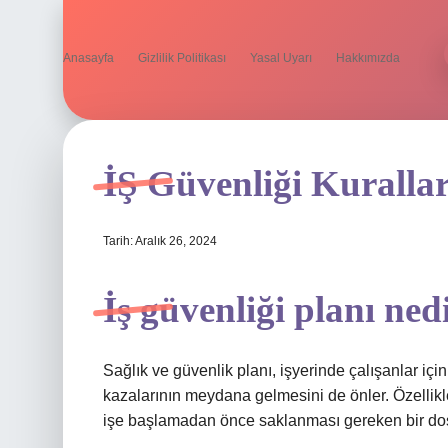
Anasayfa
Gizlilik Politikası
Yasal Uyarı
Hakkımızda
İŞ Güvenliği Kuralla
Tarih: Aralık 26, 2024
İş güvenliği planı ned
Sağlık ve güvenlik planı, işyerinde çalışanlar içi
kazalarının meydana gelmesini de önler. Özellikle 
işe başlamadan önce saklanması gereken bir dos