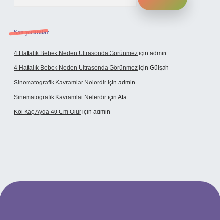
Son yorumlar
4 Haftalık Bebek Neden Ultrasonda Görünmez
için
admin
4 Haftalık Bebek Neden Ultrasonda Görünmez
için
Gülşah
Sinematografik Kavramlar Nelerdir
için
admin
Sinematografik Kavramlar Nelerdir
için
Ata
Kol Kaç Ayda 40 Cm Olur
için
admin
betci.co
betci.co