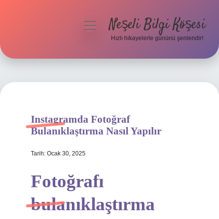
Neşeli Bilgi Köşesi
menüyü
aç
Hızlı hikayelerle gününü şenlendir!
Anasayfa
Gizlilik Politikası
Yasal Uyarı
Instagramda Fotoğraf
Hakkımızda
Bulanıklaştırma Nasıl Yapılır
Tarih: Ocak 30, 2025
Fotoğrafı
bulanıklaştırma