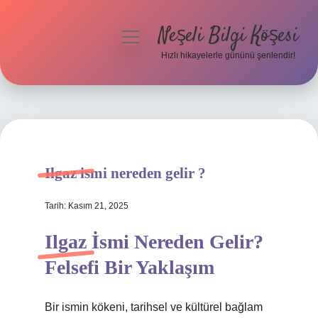
Neşeli Bilgi Köşesi
menüyü
aç
Hızlı hikayelerle gününü şenlendir!
Anasayfa
Gizlilik Politikası
Yasal Uyarı
Ilgaz ismi nereden gelir ?
Hakkımızda
Tarih: Kasım 21, 2025
Ilgaz İsmi Nereden Gelir?
Felsefi Bir Yaklaşım
Bir ismin kökeni, tarihsel ve kültürel bağlam