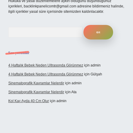
Hukuka ve yasal düzenlemelere aykırı olduğunu düşündüğünüz
içerikleri,
backlinkpanelicomtr@gmail.com
adresine bildirmeniz halinde,
ilgili içerikler yasal süre içerisinde sitemizden kaldırılacaktır.
Arama
Son yorumlar
4 Haftalık Bebek Neden Ultrasonda Görünmez
için
admin
4 Haftalık Bebek Neden Ultrasonda Görünmez
için
Gülşah
Sinematografik Kavramlar Nelerdir
için
admin
Sinematografik Kavramlar Nelerdir
için
Ata
Kol Kaç Ayda 40 Cm Olur
için
admin