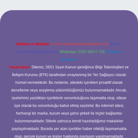
ci.bet
betci.co
betci.co
Reklam ve İletişim:
E-mail:
backlinkpaneli@gmail.com
Teams:
forumhizmeti@gmail.com
Whatsapp: 0262 606 0 726
Telegram:
@karabul
Yasal Uyarı:
Sitemiz, 5651 Sayılı Kanun gereğince Bilgi Teknolojileri ve
İletişim Kurumu (BTK) tarafından onaylanmış bir Yer Sağlayıcı olarak
hizmet vermektedir. Bu nedenle, sitedeki içerikleri proaktif olarak
denetleme veya araştırma yükümlülüğümüz bulunmamaktadır. Ancak,
üyelerimiz yazdıkları içeriklerin sorumluluğunu taşımakta olup, siteye
üye olarak bu sorumluluğu kabul etmiş sayılırlar. Bu internet sitesi,
herhangi bir marka, kurum veya şahıs şirketi ile hiçbir bağlantısı
bulunmamaktadır. Sitede yalnızca kendi hazırladığımız makaleler
paylaşılmaktadır. Burada yer alan içerikler haber niteliği taşımamakta
olup, gerçek kurum ve kişiler hakkında paylaşım yapılmamaktadır.