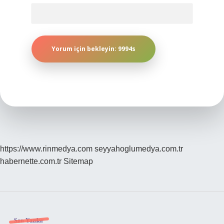
https://www.rinmedya.com
seyyahoglumedya.com.tr
habernette.com.tr
Sitemap
Son Yazılar