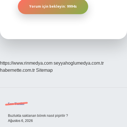
https://www.rinmedya.com
seyyahoglumedya.com.tr
habernette.com.tr
Sitemap
Sidebar
Son Yazılar
Buzlukta saklanan börek nasıl pişirilir ?
Ağustos 6, 2026