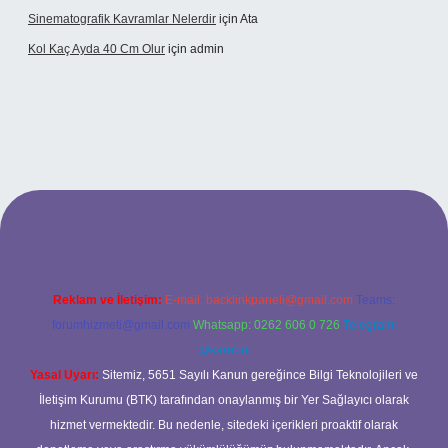
Sinematografik Kavramlar Nelerdir
için
Ata
Kol Kaç Ayda 40 Cm Olur
için
admin
etci.co
betci.co
Reklam ve İletişim:
E-mail:
backlinkpaneli@gmail.com
Teams:
forumhizmeti@gmail.com
Whatsapp: 0262 606 0 726
Telegram:
@karabul
Yasal Uyarı:
Sitemiz, 5651 Sayılı Kanun gereğince Bilgi Teknolojileri ve
İletişim Kurumu (BTK) tarafından onaylanmış bir Yer Sağlayıcı olarak
hizmet vermektedir. Bu nedenle, sitedeki içerikleri proaktif olarak