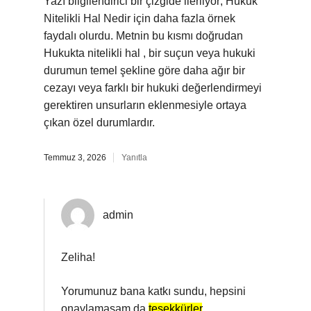
Yazı bilgilendirici bir çizgide ilerliyor; Hukuk
Nitelikli Hal Nedir için daha fazla örnek
faydalı olurdu. Metnin bu kısmı doğrudan
Hukukta nitelikli hal , bir suçun veya hukuki
durumun temel şekline göre daha ağır bir
cezayı veya farklı bir hukuki değerlendirmeyi
gerektiren unsurların eklenmesiyle ortaya
çıkan özel durumlardır.
Temmuz 3, 2026
Yanıtla
admin
Zeliha!
Yorumunuz bana katkı sundu, hepsini
onaylamasam da
teşekkürler
.