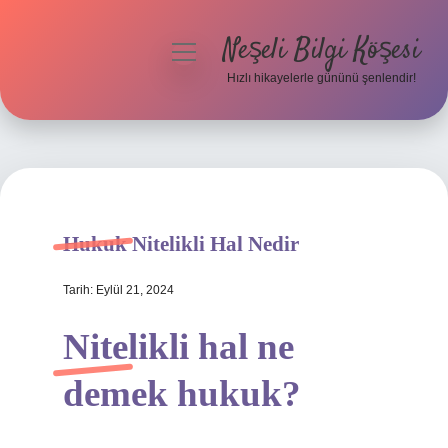
Neşeli Bilgi Köşesi
menüyü
aç
Hızlı hikayelerle gününü şenlendir!
Anasayfa
Gizlilik Politikası
Yasal Uyarı
Hukuk Nitelikli Hal Nedir
Hakkımızda
Tarih: Eylül 21, 2024
Nitelikli hal ne
demek hukuk?