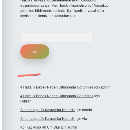
Hukuka ve yasal düzenlemelere aykırı olduğunu
düşündüğünüz içerikleri,
backlinkpanelicomtr@gmail.com
adresine bildirmeniz halinde, ilgili içerikler yasal süre
içerisinde sitemizden kaldırılacaktır.
Arama
Son yorumlar
4 Haftalık Bebek Neden Ultrasonda Görünmez
için
admin
4 Haftalık Bebek Neden Ultrasonda Görünmez
için
Gülşah
Sinematografik Kavramlar Nelerdir
için
admin
Sinematografik Kavramlar Nelerdir
için
Ata
Kol Kaç Ayda 40 Cm Olur
için
admin