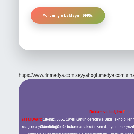
https://www.rinmedya.com
seyyahoglumedya.com.tr
ha
Reklam ve İletişim:
E-mail
Yasal Uyarı:
Sitemiz, 5651 Sayılı Kanun gereğince Bilgi Teknolojileri 
araştırma yükümlülüğümüz bulunmamaktadır. Ancak, üyelerimiz yazdıkla