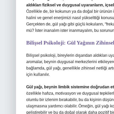
aldıkları fiziksel ve duygusal uyaranların, içs
Özellikle de, bir kokunun ya da doğal bir ürünün i
halini ve genel enerjimizi nasıl yükselttiği konus
Gerçekten de, gül yağı gibi güçlü kokuların, “fre
mü? İster inanalım ister inanmayalım, bu sorunun 
Bilişsel Psikoloji: Gül Yağının Zihinsel
Bilişsel psikoloji, bireylerin dışarıdan aldıkları uya
aromalar, beynin duygusal merkezlerini etkileyerek
bağlamda, gül yağı, genellikle zihinsel netliği a
için kullanılır.
Gül yağı, beynin limbik sistemine doğrudan et
özellikle hafıza, motivasyon ve duygusal tepkilerle
olumlu bir izlenim bırakabilir, bu da kişinin düş
ulaşmasına yardımcı olabilir. Örneğin, gül yağı k
geliştirebilir ve bu da doğal olarak daha pozitif bir