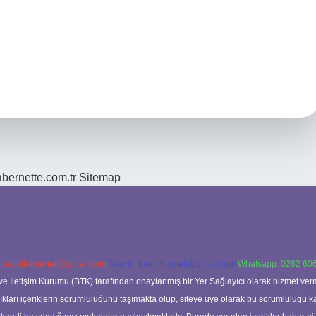
bernette.com.tr
Sitemap
:
backlinkpaneli@gmail.com
Teams:
forumhizmeti@gmail.com
Whatsapp: 0262 606
ve İletişim Kurumu (BTK) tarafından onaylanmış bir Yer Sağlayıcı olarak hizmet verm
rı içeriklerin sorumluluğunu taşımakta olup, siteye üye olarak bu sorumluluğu kabul