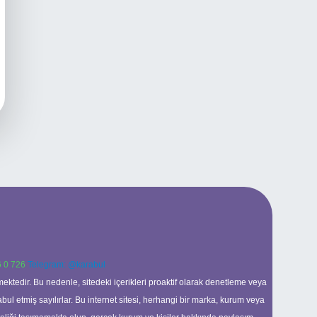
 0 726
Telegram: @karabul
ektedir. Bu nedenle, sitedeki içerikleri proaktif olarak denetleme veya
 etmiş sayılırlar. Bu internet sitesi, herhangi bir marka, kurum veya