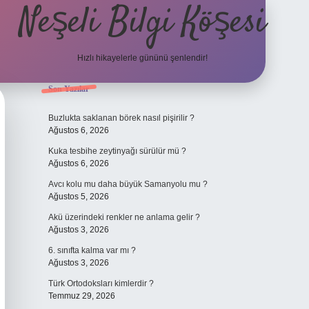
Neşeli Bilgi Köşesi
Hızlı hikayelerle gününü şenlendir!
Sidebar
Son Yazılar
il giriş
en iyi bahis siteleri
vdcasino giriş
betexper.xyz
betci
betci.b
Buzlukta saklanan börek nasıl pişirilir ?
Ağustos 6, 2026
Kuka tesbihe zeytinyağı sürülür mü ?
Ağustos 6, 2026
Avcı kolu mu daha büyük Samanyolu mu ?
Ağustos 5, 2026
Akü üzerindeki renkler ne anlama gelir ?
Ağustos 3, 2026
6. sınıfta kalma var mı ?
Ağustos 3, 2026
Türk Ortodoksları kimlerdir ?
Temmuz 29, 2026