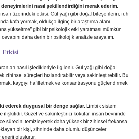
el deneyimlerini nasıl şekillendirdiğini merak ederim.
nsan üzerindeki etkisi. Gül yağı gibi doğal bileşenlerin, ruh
unda kafa yormak, oldukça ilginç bir araştırma alanı.
kans yükseltme” gibi bir psikolojik etki yaratması mümkün
cevabını daha derin bir psikolojik analizle arayalım.
 Etkisi
ranları nasıl işledikleriyle ilgilenir. Gül yağı gibi doğal
 zihinsel süreçleri hızlandırabilir veya sakinleştirebilir. Bu
rtırmak, kaygıyı hafifletmek ve konsantrasyonu güçlendirmek
ki ederek duygusal bir denge sağlar.
Limbik sistem,
 ilişkilidir. Güzel ve sakinleştirici kokular, insan beyninde
ünce sürecini temizleyerek daha yüksek bir zihinsel frekansa
oklayan bir kişi, zihninde daha olumlu düşünceler
 enerji oluşturur.