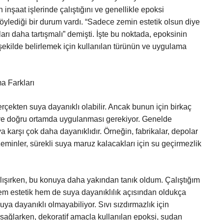
inşaat işlerinde çalıştığını ve genellikle epoksi
söylediği bir durum vardı. “Sadece zemin estetik olsun diye
ları daha tartışmalı” demişti. İşte bu noktada, epoksinin
şekilde belirlemek için kullanılan türünün ve uygulama
a Farkları
rçekten suya dayanıklı olabilir. Ancak bunun için birkaç
de ve doğru ortamda uygulanması gerekiyor. Genelde
ya karşı çok daha dayanıklıdır. Örneğin, fabrikalar, depolar
zeminler, sürekli suya maruz kalacakları için su geçirmezlik
alışırken, bu konuya daha yakından tanık oldum. Çalıştığım
em estetik hem de suya dayanıklılık açısından oldukça
ya dayanıklı olmayabiliyor. Sıvı sızdırmazlık için
u sağlarken, dekoratif amaçla kullanılan epoksi, sudan