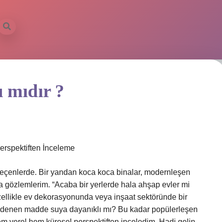
ilbet mobil
 mıdır ?
erspektiften İnceleme
geçenlerde. Bir yandan koca koca binalar, modernleşen
 gözlemlerim. “Acaba bir yerlerde hala ahşap evler mi
llikle ev dekorasyonunda veya inşaat sektöründe bir
si” denen madde suya dayanıklı mı? Bu kadar popülerleşen
em yerel hem küresel perspektiften inceledim. Hadi gelin,