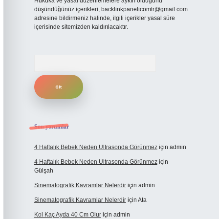
Hukuka ve yasal düzenlemelere aykırı olduğunu
düşündüğünüz içerikleri,
backlinkpanelicomtr@gmail.com
adresine bildirmeniz halinde, ilgili içerikler yasal süre
içerisinde sitemizden kaldırılacaktır.
Arama
Son yorumlar
4 Haftalık Bebek Neden Ultrasonda Görünmez
için
admin
4 Haftalık Bebek Neden Ultrasonda Görünmez
için
Gülşah
Sinematografik Kavramlar Nelerdir
için
admin
Sinematografik Kavramlar Nelerdir
için
Ata
Kol Kaç Ayda 40 Cm Olur
için
admin