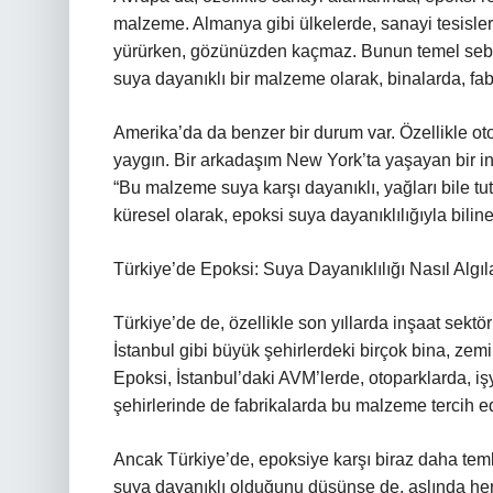
malzeme. Almanya gibi ülkelerde, sanayi tesisler
yürürken, gözünüzden kaçmaz. Bunun temel sebebi
suya dayanıklı bir malzeme olarak, binalarda, fa
Amerika’da da benzer bir durum var. Özellikle oto
yaygın. Bir arkadaşım New York’ta yaşayan bir i
“Bu malzeme suya karşı dayanıklı, yağları bile tut
küresel olarak, epoksi suya dayanıklılığıyla bilin
Türkiye’de Epoksi: Suya Dayanıklılığı Nasıl Algıl
Türkiye’de de, özellikle son yıllarda inşaat sekt
İstanbul gibi büyük şehirlerdeki birçok bina, zem
Epoksi, İstanbul’daki AVM’lerde, otoparklarda, işy
şehirlerinde de fabrikalarda bu malzeme tercih ed
Ancak Türkiye’de, epoksiye karşı biraz daha temki
suya dayanıklı olduğunu düşünse de, aslında her