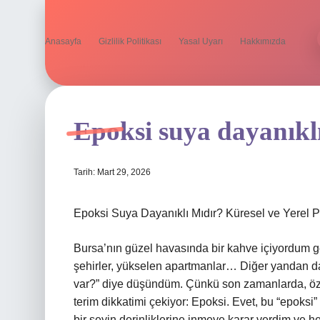
Anasayfa
Gizlilik Politikası
Yasal Uyarı
Hakkımızda
Epoksi suya dayanıklı
Tarih: Mart 29, 2026
Epoksi Suya Dayanıklı Mıdır? Küresel ve Yerel P
Bursa’nın güzel havasında bir kahve içiyordum 
şehirler, yükselen apartmanlar… Diğer yandan da
var?” diye düşündüm. Çünkü son zamanlarda, öze
terim dikkatimi çekiyor: Epoksi. Evet, bu “epok
bir şeyin derinliklerine inmeye karar verdim ve h