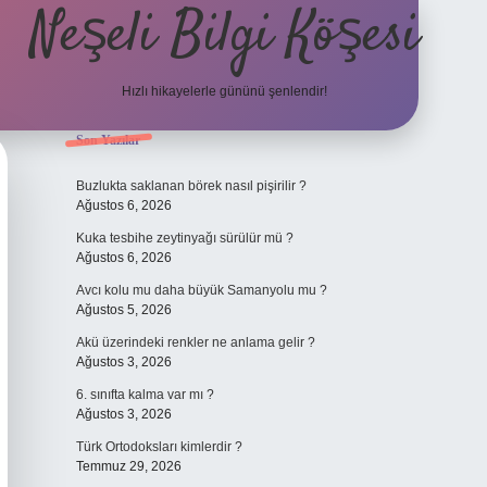
Neşeli Bilgi Köşesi
Hızlı hikayelerle gününü şenlendir!
Sidebar
Son Yazılar
 giriş
en iyi bahis siteleri
vdcasino giriş
betexper.xyz
betci
betci.be
Buzlukta saklanan börek nasıl pişirilir ?
Ağustos 6, 2026
Kuka tesbihe zeytinyağı sürülür mü ?
Ağustos 6, 2026
Avcı kolu mu daha büyük Samanyolu mu ?
Ağustos 5, 2026
Akü üzerindeki renkler ne anlama gelir ?
Ağustos 3, 2026
6. sınıfta kalma var mı ?
Ağustos 3, 2026
Türk Ortodoksları kimlerdir ?
Temmuz 29, 2026