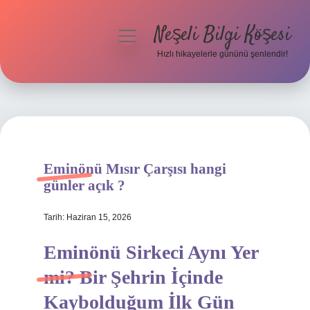
Neşeli Bilgi Köşesi
menüyü
aç
Hızlı hikayelerle gününü şenlendir!
Anasayfa
Gizlilik Politikası
Yasal Uyarı
Eminönü Mısır Çarşısı hangi
Hakkımızda
günler açık ?
Tarih: Haziran 15, 2026
Eminönü Sirkeci Aynı Yer
mi? Bir Şehrin İçinde
Kaybolduğum İlk Gün