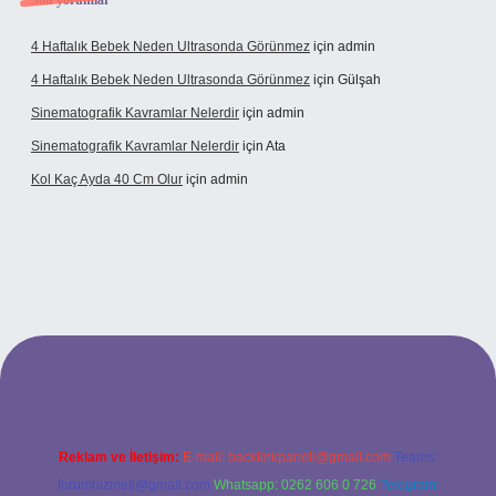
Son yorumlar
4 Haftalık Bebek Neden Ultrasonda Görünmez
için
admin
4 Haftalık Bebek Neden Ultrasonda Görünmez
için
Gülşah
Sinematografik Kavramlar Nelerdir
için
admin
Sinematografik Kavramlar Nelerdir
için
Ata
Kol Kaç Ayda 40 Cm Olur
için
admin
betci.co
betci.co
Reklam ve İletişim:
E-mail:
backlinkpaneli@gmail.com
Teams:
forumhizmeti@gmail.com
Whatsapp: 0262 606 0 726
Telegram: