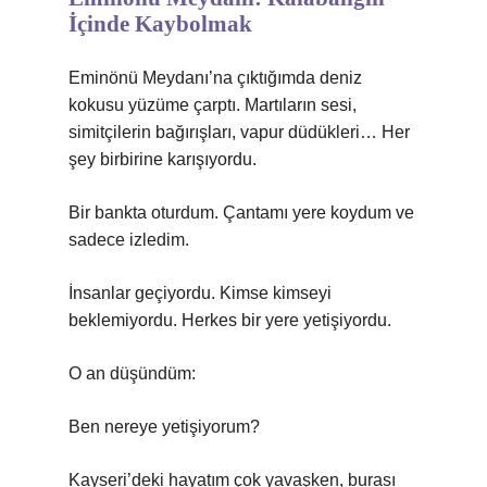
İçinde Kaybolmak
Eminönü Meydanı’na çıktığımda deniz
kokusu yüzüme çarptı. Martıların sesi,
simitçilerin bağırışları, vapur düdükleri… Her
şey birbirine karışıyordu.
Bir bankta oturdum. Çantamı yere koydum ve
sadece izledim.
İnsanlar geçiyordu. Kimse kimseyi
beklemiyordu. Herkes bir yere yetişiyordu.
O an düşündüm:
Ben nereye yetişiyorum?
Kayseri’deki hayatım çok yavaşken, burası