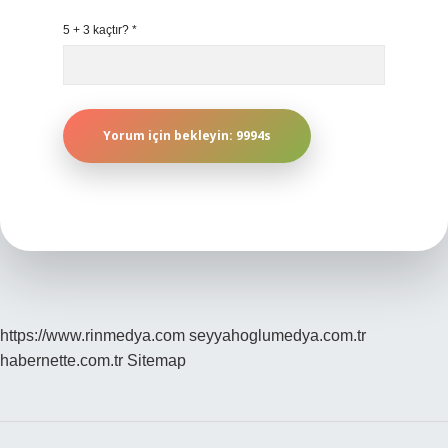
5 + 3 kaçtır?
*
https://www.rinmedya.com
seyyahoglumedya.com.tr
habernette.com.tr
Sitemap