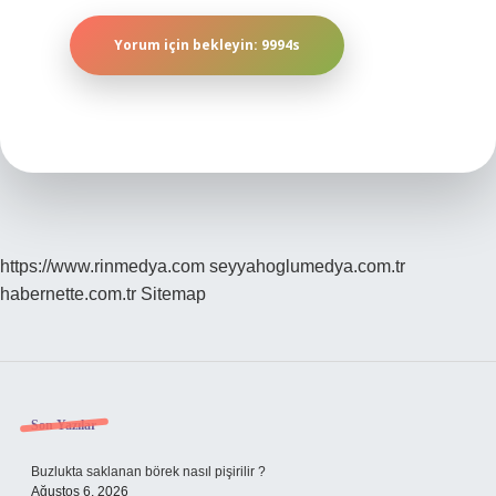
https://www.rinmedya.com
seyyahoglumedya.com.tr
habernette.com.tr
Sitemap
Sidebar
Son Yazılar
Buzlukta saklanan börek nasıl pişirilir ?
Ağustos 6, 2026