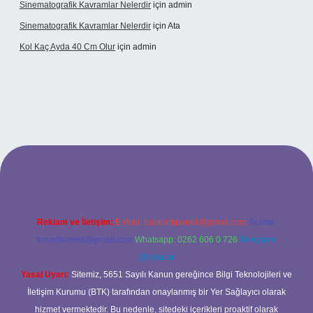
Sinematografik Kavramlar Nelerdir
için
admin
Sinematografik Kavramlar Nelerdir
için
Ata
Kol Kaç Ayda 40 Cm Olur
için
admin
et
betci.co
betci.co
Reklam ve İletişim:
E-mail:
backlinkpaneli@gmail.com
Teams:
forumhizmeti@gmail.com
Whatsapp: 0262 606 0 726
Telegram:
@karabul
Yasal Uyarı:
Sitemiz, 5651 Sayılı Kanun gereğince Bilgi Teknolojileri ve
İletişim Kurumu (BTK) tarafından onaylanmış bir Yer Sağlayıcı olarak
hizmet vermektedir. Bu nedenle, sitedeki içerikleri proaktif olarak