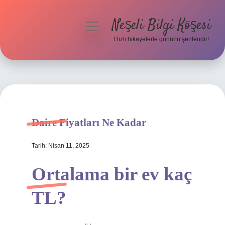
Neşeli Bilgi Köşesi
menüyü
aç
Hızlı hikayelerle gününü şenlendir!
Anasayfa
Gizlilik Politikası
Yasal Uyarı
Daire Fiyatları Ne Kadar
Hakkımızda
Tarih: Nisan 11, 2025
Ortalama bir ev kaç
TL?