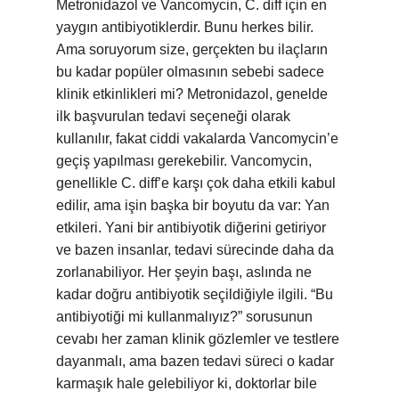
Metronidazol ve Vancomycin, C. diff için en
yaygın antibiyotiklerdir. Bunu herkes bilir.
Ama soruyorum size, gerçekten bu ilaçların
bu kadar popüler olmasının sebebi sadece
klinik etkinlikleri mi? Metronidazol, genelde
ilk başvurulan tedavi seçeneği olarak
kullanılır, fakat ciddi vakalarda Vancomycin’e
geçiş yapılması gerekebilir. Vancomycin,
genellikle C. diff’e karşı çok daha etkili kabul
edilir, ama işin başka bir boyutu da var: Yan
etkileri. Yani bir antibiyotik diğerini getiriyor
ve bazen insanlar, tedavi sürecinde daha da
zorlanabiliyor. Her şeyin başı, aslında ne
kadar doğru antibiyotik seçildiğiyle ilgili. “Bu
antibiyotiği mi kullanmalıyız?” sorusunun
cevabı her zaman klinik gözlemler ve testlere
dayanmalı, ama bazen tedavi süreci o kadar
karmaşık hale gelebiliyor ki, doktorlar bile