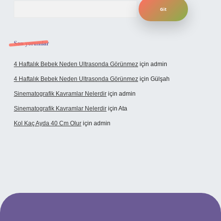
Arama
Son yorumlar
4 Haftalık Bebek Neden Ultrasonda Görünmez
için
admin
4 Haftalık Bebek Neden Ultrasonda Görünmez
için
Gülşah
Sinematografik Kavramlar Nelerdir
için
admin
Sinematografik Kavramlar Nelerdir
için
Ata
Kol Kaç Ayda 40 Cm Olur
için
admin
tci.bet
betci.co
betci.co