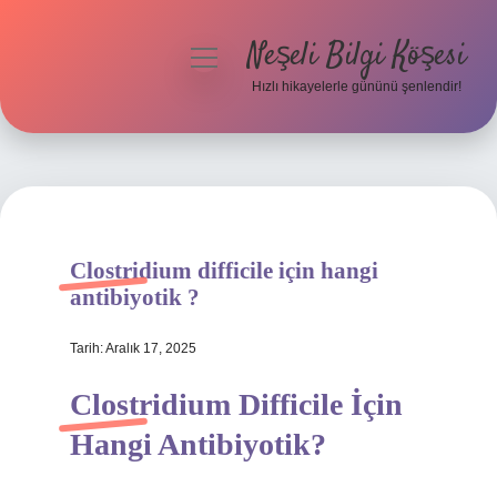
Neşeli Bilgi Köşesi
menüyü
aç
Hızlı hikayelerle gününü şenlendir!
Anasayfa
Gizlilik Politikası
Yasal Uyarı
Clostridium difficile için hangi
Hakkımızda
antibiyotik ?
Tarih: Aralık 17, 2025
Clostridium Difficile İçin
Hangi Antibiyotik?