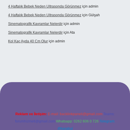
4 Haftalık Bebek Neden Ultrasonda Görünmez
için
admin
4 Haftalık Bebek Neden Ultrasonda Görünmez
için
Gülşah
Sinematografik Kavramlar Nelerdir
için
admin
Sinematografik Kavramlar Nelerdir
için
Ata
Kol Kaç Ayda 40 Cm Olur
için
admin
etci
betci.bet
betci.co
betci.co
Reklam ve İletişim:
E-mail:
backlinkpaneli@gmail.com
Teams:
forumhizmeti@gmail.com
Whatsapp: 0262 606 0 726
Telegram:
@karabul