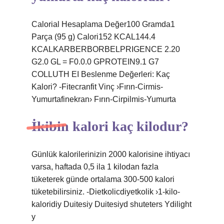
Calorial Hesaplama Değer100 Gramda1
Parça (95 g) Calori152 KCAL144.4
KCALKARBERBORBELPRIGENCE 2.20
G2.0 GL = F0.0.0 GPROTEIN9.1 G7
COLLUTH EI Beslenme Değerleri: Kaç
Kalori? -Fitecranfit Vinç ›Fırın-Cirmis-
Yumurtafinekran› Fırın-Cirpilmis-Yumurta
İkibin kalori kaç kilodur?
Günlük kalorilerinizin 2000 kalorisine ihtiyacı
varsa, haftada 0,5 ila 1 kilodan fazla
tüketerek günde ortalama 300-500 kalori
tüketebilirsiniz. -Dietkolicdiyetkolik ›1-kilo-
kaloridiy Duitesiy Duitesiyd shuteters Ydilight
y