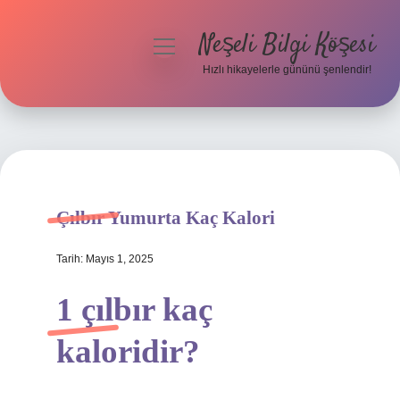
Neşeli Bilgi Köşesi
menüyü
aç
Hızlı hikayelerle gününü şenlendir!
Anasayfa
Gizlilik Politikası
Yasal Uyarı
Çılbır Yumurta Kaç Kalori
Hakkımızda
Tarih: Mayıs 1, 2025
1 çılbır kaç
kaloridir?