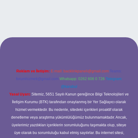
et
betci.co
betci.co
Reklam ve İletişim:
E-mail:
backlinkpaneli@gmail.com
Teams:
forumhizmeti@gmail.com
Whatsapp: 0262 606 0 726
Telegram:
@karabul
Yasal Uyarı:
Sitemiz, 5651 Sayılı Kanun gereğince Bilgi Teknolojileri ve
İletişim Kurumu (BTK) tarafından onaylanmış bir Yer Sağlayıcı olarak
hizmet vermektedir. Bu nedenle, sitedeki içerikleri proaktif olarak
denetleme veya araştırma yükümlülüğümüz bulunmamaktadır. Ancak,
üyelerimiz yazdıkları içeriklerin sorumluluğunu taşımakta olup, siteye
üye olarak bu sorumluluğu kabul etmiş sayılırlar. Bu internet sitesi,