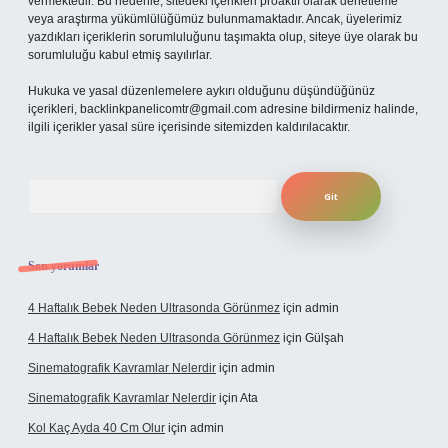
vermektedir. Bu nedenle, sitedeki içerikleri proaktif olarak denetleme
veya araştırma yükümlülüğümüz bulunmamaktadır. Ancak, üyelerimiz
yazdıkları içeriklerin sorumluluğunu taşımakta olup, siteye üye olarak bu
sorumluluğu kabul etmiş sayılırlar.
Hukuka ve yasal düzenlemelere aykırı olduğunu düşündüğünüz
içerikleri,
backlinkpanelicomtr@gmail.com
adresine bildirmeniz halinde,
ilgili içerikler yasal süre içerisinde sitemizden kaldırılacaktır.
Arama
Son yorumlar
4 Haftalık Bebek Neden Ultrasonda Görünmez
için
admin
4 Haftalık Bebek Neden Ultrasonda Görünmez
için
Gülşah
Sinematografik Kavramlar Nelerdir
için
admin
Sinematografik Kavramlar Nelerdir
için
Ata
Kol Kaç Ayda 40 Cm Olur
için
admin