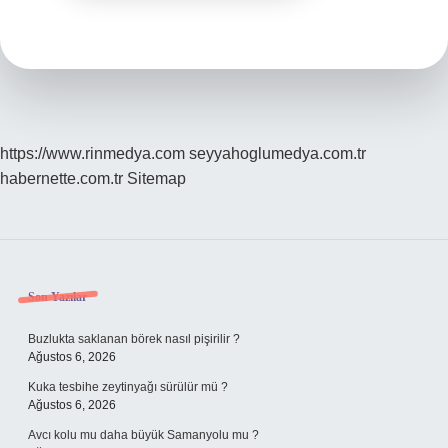
https://www.rinmedya.com
seyyahoglumedya.com.tr
habernette.com.tr
Sitemap
Sidebar
Son Yazılar
Buzlukta saklanan börek nasıl pişirilir ?
Ağustos 6, 2026
Kuka tesbihe zeytinyağı sürülür mü ?
Ağustos 6, 2026
Avcı kolu mu daha büyük Samanyolu mu ?