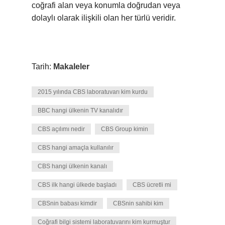
coğrafi alan veya konumla doğrudan veya
dolaylı olarak ilişkili olan her türlü veridir.
Tarih:
Makaleler
2015 yılında CBS laboratuvarı kim kurdu
BBC hangi ülkenin TV kanalıdır
CBS açılımı nedir
CBS Group kimin
CBS hangi amaçla kullanılır
CBS hangi ülkenin kanalı
CBS ilk hangi ülkede başladı
CBS ücretli mi
CBSnin babası kimdir
CBSnin sahibi kim
Coğrafi bilgi sistemi laboratuvarını kim kurmuştur