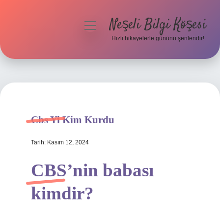
Neşeli Bilgi Köşesi
menüyü
aç
Hızlı hikayelerle gününü şenlendir!
Anasayfa
Gizlilik Politikası
Yasal Uyarı
Cbs Yi Kim Kurdu
Hakkımızda
Tarih: Kasım 12, 2024
CBS’nin babası
kimdir?