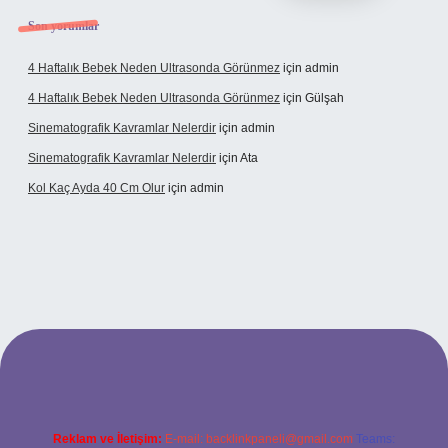
Son yorumlar
4 Haftalık Bebek Neden Ultrasonda Görünmez
için
admin
4 Haftalık Bebek Neden Ultrasonda Görünmez
için
Gülşah
Sinematografik Kavramlar Nelerdir
için
admin
Sinematografik Kavramlar Nelerdir
için
Ata
Kol Kaç Ayda 40 Cm Olur
için
admin
etci.bet
betci.co
betci.co
Reklam ve İletişim:
E-mail:
backlinkpaneli@gmail.com
Teams: