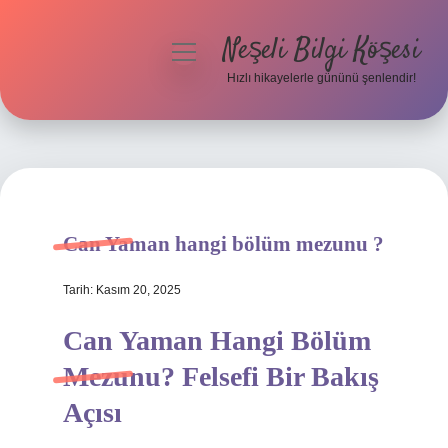
Neşeli Bilgi Köşesi
menüyü
aç
Hızlı hikayelerle gününü şenlendir!
Anasayfa
Gizlilik Politikası
Yasal Uyarı
Can Yaman hangi bölüm mezunu ?
Hakkımızda
Tarih: Kasım 20, 2025
Can Yaman Hangi Bölüm
Mezunu? Felsefi Bir Bakış
Açısı