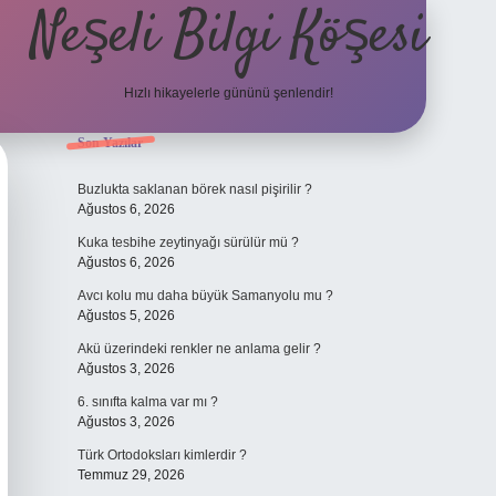
Neşeli Bilgi Köşesi
Hızlı hikayelerle gününü şenlendir!
Sidebar
Son Yazılar
il giriş
en iyi bahis siteleri
vdcasino giriş
betexper.xyz
betci
betci.
Buzlukta saklanan börek nasıl pişirilir ?
Ağustos 6, 2026
Kuka tesbihe zeytinyağı sürülür mü ?
Ağustos 6, 2026
Avcı kolu mu daha büyük Samanyolu mu ?
Ağustos 5, 2026
Akü üzerindeki renkler ne anlama gelir ?
Ağustos 3, 2026
6. sınıfta kalma var mı ?
Ağustos 3, 2026
Türk Ortodoksları kimlerdir ?
Temmuz 29, 2026