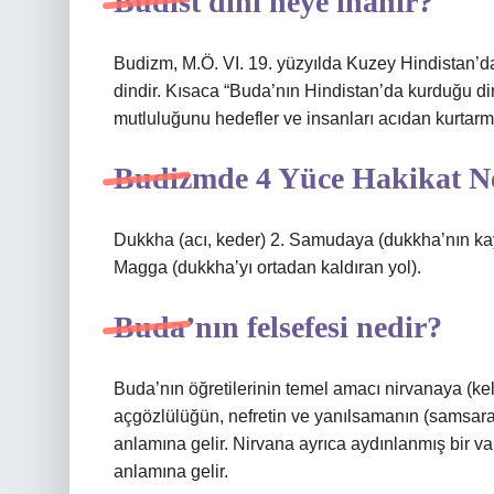
Budist dini neye inanır?
Budizm, M.Ö. VI. 19. yüzyılda Kuzey Hindistan’d
dindir. Kısaca “Buda’nın Hindistan’da kurduğu din
mutluluğunu hedefler ve insanları acıdan kurtarm
Budizmde 4 Yüce Hakikat N
Dukkha (acı, keder) 2. Samudaya (dukkha’nın kayn
Magga (dukkha’yı ortadan kaldıran yol).
Buda’nın felsefesi nedir?
Buda’nın öğretilerinin temel amacı nirvanaya (ke
açgözlülüğün, nefretin ve yanılsamanın (samsara
anlamına gelir. Nirvana ayrıca aydınlanmış bir 
anlamına gelir.