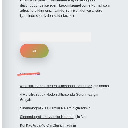
Hukuka ve yasal düzenlemelere aykırı olduğunu
düşündüğünüz içerikleri,
backlinkpanelicomtr@gmail.com
adresine bildirmeniz halinde, ilgili içerikler yasal süre
içerisinde sitemizden kaldırılacaktır.
Arama
Son yorumlar
4 Haftalık Bebek Neden Ultrasonda Görünmez
için
admin
4 Haftalık Bebek Neden Ultrasonda Görünmez
için
Gülşah
Sinematografik Kavramlar Nelerdir
için
admin
Sinematografik Kavramlar Nelerdir
için
Ata
Kol Kaç Ayda 40 Cm Olur
için
admin