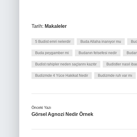
Tarih:
Makaleler
5 Budist emri nelerdir
Buda Allaha inanıyor mu
Bud
Buda peygamber mi
Budanın felsefesi nedir
Budanı
Budist rahipler neden saçlarını kazıtır
Budistler nasıl iba
Budizmde 4 Yüce Hakikat Nedir
Budizmde ruh var mı
Önceki Yazı
Görsel Agnozi Nedir Örnek