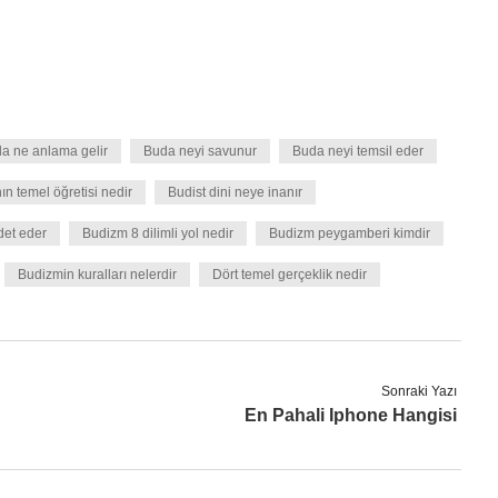
a ne anlama gelir
Buda neyi savunur
Buda neyi temsil eder
n temel öğretisi nedir
Budist dini neye inanır
det eder
Budizm 8 dilimli yol nedir
Budizm peygamberi kimdir
Budizmin kuralları nelerdir
Dört temel gerçeklik nedir
Sonraki Yazı
En Pahali Iphone Hangisi