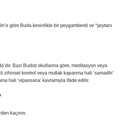
dîm’e göre Buda kesinlikle bir peygamberdi ve “şeytanı
’dır. Bazı Budist okullarına göre, meditasyon veya
kli zihinsel kontrol veya mutlak kapanma hali ‘samadhi’
lama hali ‘vipassana’ kavramıyla ifade edilir.
?
izden kaçının.