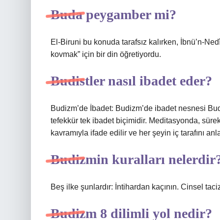
Buda peygamber mi?
El-Biruni bu konuda tarafsız kalırken, İbnü’n-Ne
kovmak” için bir din öğretiyordu.
Budistler nasıl ibadet eder?
Budizm’de İbadet: Budizm’de ibadet nesnesi Buda
tefekkür tek ibadet biçimidir. Meditasyonda, süre
kavramıyla ifade edilir ve her şeyin iç tarafını an
Budizmin kuralları nelerdir
Beş ilke şunlardır: İntihardan kaçının. Cinsel tac
Budizm 8 dilimli yol nedir?