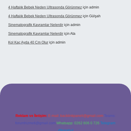
4 Haftalık Bebek Neden Ultrasonda Görünmez
için
admin
4 Haftalık Bebek Neden Ultrasonda Görünmez
için
Gülşah
Sinematografik Kavramlar Nelerdir
için
admin
Sinematografik Kavramlar Nelerdir
için
Ata
Kol Kaç Ayda 40 Cm Olur
için
admin
t
betci.co
betci.co
Reklam ve İletişim:
E-mail:
backlinkpaneli@gmail.com
Teams:
forumhizmeti@gmail.com
Whatsapp: 0262 606 0 726
Telegram:
@karabul