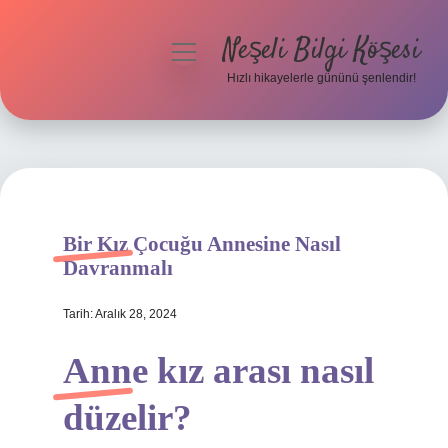
Neşeli Bilgi Köşesi
menüyü
aç
Hızlı hikayelerle gününü şenlendir!
Anasayfa
Gizlilik Politikası
Yasal Uyarı
Bir Kız Çocuğu Annesine Nasıl
Hakkımızda
Davranmalı
Tarih: Aralık 28, 2024
Anne kız arası nasıl
düzelir?