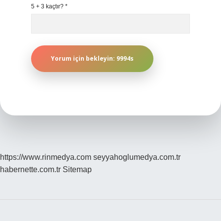
5 + 3 kaçtır?
*
https://www.rinmedya.com
seyyahoglumedya.com.tr
habernette.com.tr
Sitemap