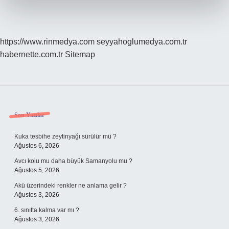
https://www.rinmedya.com
seyyahoglumedya.com.tr
habernette.com.tr
Sitemap
Sidebar
Son Yazılar
Kuka tesbihe zeytinyağı sürülür mü ?
Ağustos 6, 2026
Avcı kolu mu daha büyük Samanyolu mu ?
Ağustos 5, 2026
Akü üzerindeki renkler ne anlama gelir ?
Ağustos 3, 2026
6. sınıfta kalma var mı ?
Ağustos 3, 2026