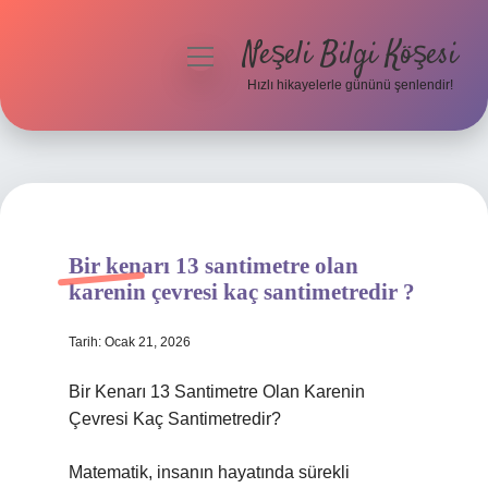
Neşeli Bilgi Köşesi
menüyü
aç
Hızlı hikayelerle gününü şenlendir!
Anasayfa
Gizlilik Politikası
Yasal Uyarı
Bir kenarı 13 santimetre olan
Hakkımızda
karenin çevresi kaç santimetredir ?
Tarih: Ocak 21, 2026
Bir Kenarı 13 Santimetre Olan Karenin
Çevresi Kaç Santimetredir?
Matematik, insanın hayatında sürekli