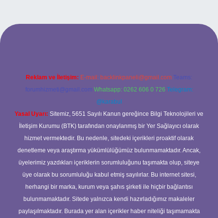
etci.bet
betci.co
betci.co
Reklam ve İletişim:
E-mail:
backlinkpaneli@gmail.com
Teams:
forumhizmeti@gmail.com
Whatsapp: 0262 606 0 726
Telegram:
@karabul
Yasal Uyarı:
Sitemiz, 5651 Sayılı Kanun gereğince Bilgi Teknolojileri ve
İletişim Kurumu (BTK) tarafından onaylanmış bir Yer Sağlayıcı olarak
hizmet vermektedir. Bu nedenle, sitedeki içerikleri proaktif olarak
denetleme veya araştırma yükümlülüğümüz bulunmamaktadır. Ancak,
üyelerimiz yazdıkları içeriklerin sorumluluğunu taşımakta olup, siteye
üye olarak bu sorumluluğu kabul etmiş sayılırlar. Bu internet sitesi,
herhangi bir marka, kurum veya şahıs şirketi ile hiçbir bağlantısı
bulunmamaktadır. Sitede yalnızca kendi hazırladığımız makaleler
paylaşılmaktadır. Burada yer alan içerikler haber niteliği taşımamakta