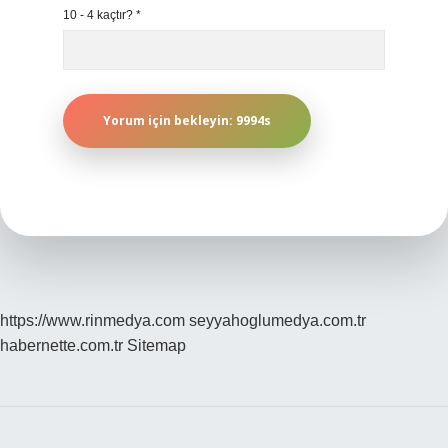
10 - 4 kaçtır?
*
https://www.rinmedya.com
seyyahoglumedya.com.tr
habernette.com.tr
Sitemap