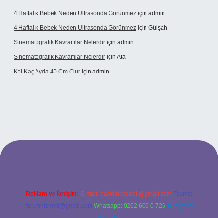
4 Haftalık Bebek Neden Ultrasonda Görünmez
için
admin
4 Haftalık Bebek Neden Ultrasonda Görünmez
için
Gülşah
Sinematografik Kavramlar Nelerdir
için
admin
Sinematografik Kavramlar Nelerdir
için
Ata
Kol Kaç Ayda 40 Cm Olur
için
admin
.bet
betci.co
betci.co
Reklam ve İletişim:
E-mail:
backlinkpaneli@gmail.com
Teams:
forumhizmeti@gmail.com
Whatsapp: 0262 606 0 726
Telegram: