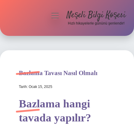
Neşeli Bilgi Köşesi
menüyü
aç
Hızlı hikayelerle gününü şenlendir!
Anasayfa
Gizlilik Politikası
Yasal Uyarı
Bazlama Tavası Nasıl Olmalı
Hakkımızda
Tarih: Ocak 15, 2025
Bazlama hangi
tavada yapılır?