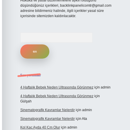
Hukuka ve yasal düzenlemelere aykırı olduğunu
düşündüğünüz içerikleri,
backlinkpanelicomtr@gmail.com
adresine bildirmeniz halinde, ilgili içerikler yasal süre
içerisinde sitemizden kaldırılacaktır.
Arama
Son yorumlar
4 Haftalık Bebek Neden Ultrasonda Görünmez
için
admin
4 Haftalık Bebek Neden Ultrasonda Görünmez
için
Gülşah
Sinematografik Kavramlar Nelerdir
için
admin
Sinematografik Kavramlar Nelerdir
için
Ata
Kol Kaç Ayda 40 Cm Olur
için
admin