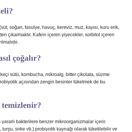
eli?
üt, soğan, fasulye, havuç, kereviz, muz, kayısı, kuru erik,
en çıkarmaktır. Kafein içeren yiyecekler, sorbitol içeren
ılmalıdır.
asıl çoğalır?
, keçi sütü, kombucha, mikroalg, bitter çikolata, süzme
i probiyotik açısından zengin besinler tüketmek de bu
 temizlenir?
 yararlı bakterilere benzer mikroorganizmalar içerir.
turşu, sirke vb.) probiyotik kaynağı olarak tüketilebilir ve