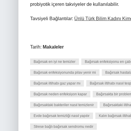
probiyotik içeren takviyeler de kullanılabilir.
Tavsiyeli Bağlantılar:
Ünlü Türk Bilim Kadını Kim
Tarih:
Makaleler
Bağırsak en iyi ne temizler
Bağırsak enfeksiyonu en çab
Bağırsak enfeksiyonunda pilav yenir mi
Bağırsak hastal
Bağırsak iltihabı gaz yapar mı
Bağırsak iltihabı nasıl tespi
Bağırsak neden enfeksiyon kapar
Bağırsakta bir problem
Bağırsaktaki bakteriler nasıl temizlenir
Bağırsaktaki iltih
Evde bağırsak temizliği nasıl yapılır
Kalın bağırsak iltihab
Strese bağlı bağırsak sendromu nedir