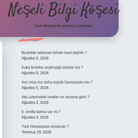
Neşeli Bilgi Köşesi
Hızlı hikayelerle gününü şenlendir!
Sidebar
Son Yazılar
giriş
en iyi bahis siteleri
vdcasino giriş
betexper.xyz
betci
betci.bet
Buzlukta saklanan börek nasıl pişirilir ?
Ağustos 6, 2026
Kuka tesbihe zeytinyağı sürülür mü ?
Ağustos 6, 2026
Avcı kolu mu daha büyük Samanyolu mu ?
Ağustos 5, 2026
Akü üzerindeki renkler ne anlama gelir ?
Ağustos 3, 2026
6. sınıfta kalma var mı ?
Ağustos 3, 2026
Türk Ortodoksları kimlerdir ?
Temmuz 29, 2026