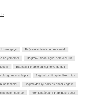
dir
uk nasıl geçer
Bağırsak enfeksiyonu ne yemeli
arı ne yememeli
Bağırsak iltihabı ağrısı nereye vurur
t edilir
Bağırsak iltihabı olan kişi ne yememeli
 olduğu nasıl anlaşılır
Bağırsakta iltihap tehlikeli midir
abi ne temizler
Bağırsaktaki iyi bakteriler nasıl çoğalır
ı belirtileri nelerdir
Kronik bağırsak iltihabı nasıl geçer