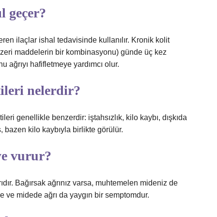
l geçer?
en ilaçlar ishal tedavisinde kullanılır. Kronik kolit
enzeri maddelerin bir kombinasyonu) günde üç kez
u ağrıyı hafifletmeye yardımcı olur.
ileri nelerdir?
tileri genellikle benzerdir: iştahsızlık, kilo kaybı, dışkıda
, bazen kilo kaybıyla birlikte görülür.
ye vurur?
ğrıdır. Bağırsak ağrınız varsa, muhtemelen mideniz de
de ve midede ağrı da yaygın bir semptomdur.