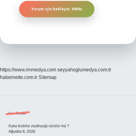
https://www.rinmedya.com
seyyahoglumedya.com.tr
habernette.com.tr
Sitemap
Sidebar
Son Yazılar
Kuka tesbihe zeytinyağı sürülür mü ?
Ağustos 6, 2026