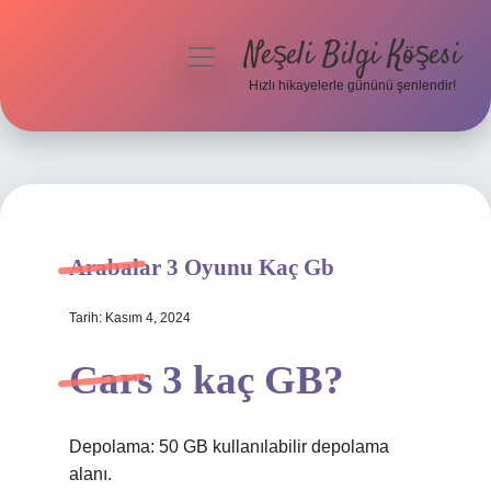
Neşeli Bilgi Köşesi
menüyü
aç
Hızlı hikayelerle gününü şenlendir!
Anasayfa
Gizlilik Politikası
Yasal Uyarı
Arabalar 3 Oyunu Kaç Gb
Hakkımızda
Tarih: Kasım 4, 2024
Cars 3 kaç GB?
Depolama: 50 GB kullanılabilir depolama
alanı.