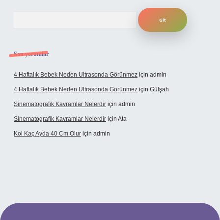
Arama
Son yorumlar
4 Haftalık Bebek Neden Ultrasonda Görünmez
için
admin
4 Haftalık Bebek Neden Ultrasonda Görünmez
için
Gülşah
Sinematografik Kavramlar Nelerdir
için
admin
Sinematografik Kavramlar Nelerdir
için
Ata
Kol Kaç Ayda 40 Cm Olur
için
admin
etci.bet
betci.co
betci.co