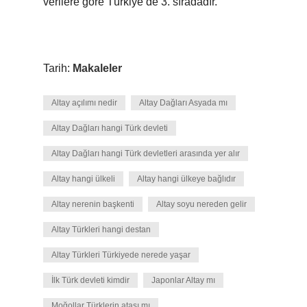
verilere göre Türkiye’de 3. sıradadır.
Tarih:
Makaleler
Altay açılımı nedir
Altay Dağları Asyada mı
Altay Dağları hangi Türk devleti
Altay Dağları hangi Türk devletleri arasında yer alır
Altay hangi ülkeli
Altay hangi ülkeye bağlıdır
Altay nerenin başkenti
Altay soyu nereden gelir
Altay Türkleri hangi destan
Altay Türkleri Türkiyede nerede yaşar
İlk Türk devleti kimdir
Japonlar Altay mı
Moğollar Türklerin atası mı