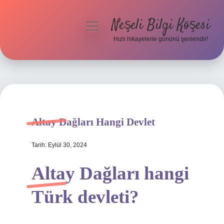
Neşeli Bilgi Köşesi
menüyü
aç
Hızlı hikayelerle gününü şenlendir!
Anasayfa
Gizlilik Politikası
Yasal Uyarı
Altay Dağları Hangi Devlet
Hakkımızda
Tarih: Eylül 30, 2024
Altay Dağları hangi
Türk devleti?