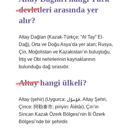
devletleri arasında yer
alır?
Altay Dağları (Kazak-Türkçe; “Al Tay” El-
Dağ), Orta ve Doğu Asya’da yer alan; Rusya,
Çin, Moğolistan ve Kazakistan’ın buluştuğu,
İrtiş ve Obi nehirlerinin kaynaklarının
bulunduğu dağ sırasıdır.
Altay hangi ülkeli?
Altay (şehir) (Uygurca: قۇمۇل, Altay Şehri,
Çince: 阿勒泰市; pinyin: Ālètài), Çin’in
Sincan Kazak Özerk Bölgesi’nin İli Özerk
Bölgesi’nde bir şehirdir.