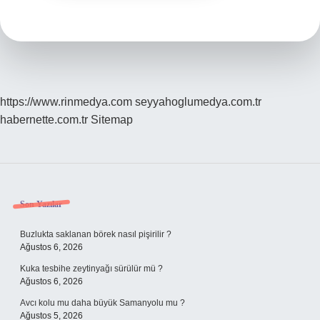
https://www.rinmedya.com
seyyahoglumedya.com.tr
habernette.com.tr
Sitemap
Sidebar
Son Yazılar
Buzlukta saklanan börek nasıl pişirilir ?
Ağustos 6, 2026
Kuka tesbihe zeytinyağı sürülür mü ?
Ağustos 6, 2026
Avcı kolu mu daha büyük Samanyolu mu ?
Ağustos 5, 2026