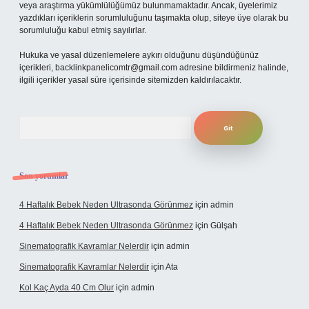
veya araştırma yükümlülüğümüz bulunmamaktadır. Ancak, üyelerimiz
yazdıkları içeriklerin sorumluluğunu taşımakta olup, siteye üye olarak bu
sorumluluğu kabul etmiş sayılırlar.
Hukuka ve yasal düzenlemelere aykırı olduğunu düşündüğünüz
içerikleri,
backlinkpanelicomtr@gmail.com
adresine bildirmeniz halinde,
ilgili içerikler yasal süre içerisinde sitemizden kaldırılacaktır.
Arama
Son yorumlar
4 Haftalık Bebek Neden Ultrasonda Görünmez
için
admin
4 Haftalık Bebek Neden Ultrasonda Görünmez
için
Gülşah
Sinematografik Kavramlar Nelerdir
için
admin
Sinematografik Kavramlar Nelerdir
için
Ata
Kol Kaç Ayda 40 Cm Olur
için
admin