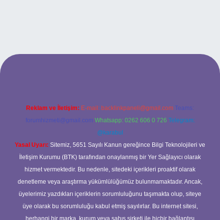
bet
betci.co
betci.co
Reklam ve İletişim:
E-mail:
backlinkpaneli@gmail.com
Teams:
forumhizmeti@gmail.com
Whatsapp: 0262 606 0 726
Telegram:
@karabul
Yasal Uyarı:
Sitemiz, 5651 Sayılı Kanun gereğince Bilgi Teknolojileri ve
İletişim Kurumu (BTK) tarafından onaylanmış bir Yer Sağlayıcı olarak
hizmet vermektedir. Bu nedenle, sitedeki içerikleri proaktif olarak
denetleme veya araştırma yükümlülüğümüz bulunmamaktadır. Ancak,
üyelerimiz yazdıkları içeriklerin sorumluluğunu taşımakta olup, siteye
üye olarak bu sorumluluğu kabul etmiş sayılırlar. Bu internet sitesi,
herhangi bir marka, kurum veya şahıs şirketi ile hiçbir bağlantısı