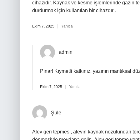
cihazıdır. Kaynak ve kesme işlemlerinde gazın ter
durdurmak için kullanılan bir cihazdır .
Ekim 7, 2025
Yanıtla
admin
Pınar! Kıymetli katkınız, yazının mantıksal dü
Ekim 7, 2025
Yanıtla
Şule
Alev geri tepmesi, alevin kaynak nozulundan tor
dönmesiyle meydana gelir . Alev geri tepme ventili