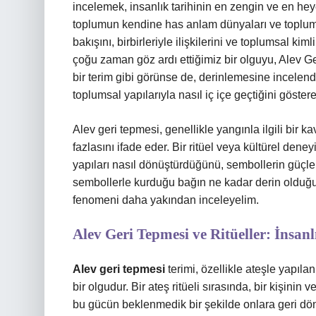
incelemek, insanlık tarihinin en zengin ve en heye
toplumun kendine has anlam dünyaları ve toplumsal
bakışını, birbirleriyle ilişkilerini ve toplumsal kim
çoğu zaman göz ardı ettiğimiz bir olguyu, Alev G
bir terim gibi görünse de, derinlemesine incelendi
toplumsal yapılarıyla nasıl iç içe geçtiğini göste
Alev geri tepmesi, genellikle yangınla ilgili bir
fazlasını ifade eder. Bir ritüel veya kültürel den
yapıları nasıl dönüştürdüğünü, sembollerin güçleri
sembollerle kurduğu bağın ne kadar derin olduğuna
fenomeni daha yakından inceleyelim.
Alev Geri Tepmesi ve Ritüeller: İnsan
Alev geri tepmesi
terimi, özellikle ateşle yapılan
bir olgudur. Bir ateş ritüeli sırasında, bir kişin
bu gücün beklenmedik bir şekilde onlara geri dön