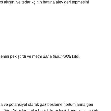
s akışını ve tedarikçinin hattına alev geri tepmesini
zenini
pekiştirdi
ve metni
daha bütünlüklü
kıldı.
ca ve potansiyel olarak gaz besleme hortumlarına geri
 (Fire Arrestor – Flashback Arrestor)), kaynak, ısıtma vb.