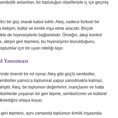
sembolik anlamları, bir topluluğun ritüelleriyle iç içe geçmiş
i bir güç olarak kabul edilir. Ateş, sadece fiziksel bir
letişim, kültür ve kimlik inşa etme aracıdır. Birçok
kle de hiyerarşilerle bağlantılıdır. Örneğin, ateşi kontrol
k, ateşin geri tepmesi, bu hiyerarşinin bozulduğunu,
plumlar için bir uyarı niteliği taşır.
al Yansıması
rinde önemli bir rol oynar. Ateş gibi güçlü semboller,
, semboller yalnızca toplumsal yapıyı yansıtmakla kalmaz,
tir. Ateş, bir toplumun değerlerini, inançlarını ve hatta
ritüellerde yaşanan bir geri tepme, sembolizmin ve kültürel
kilediğini ortaya koyar.
in geri tepmesi, aynı zamanda toplumun kimlik inşasında