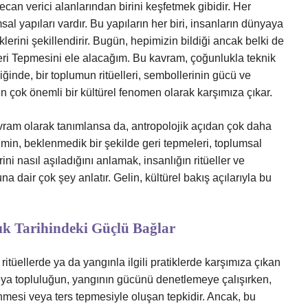
can verici alanlarından birini keşfetmek gibidir. Her
 yapıları vardır. Bu yapıların her biri, insanların dünyaya
liklerini şekillendirir. Bugün, hepimizin bildiği ancak belki de
eri Tepmesini ele alacağım. Bu kavram, çoğunlukla teknik
ğinde, bir toplumun ritüelleri, sembollerinin gücü ve
ren çok önemli bir kültürel fenomen olarak karşımıza çıkar.
 kavram olarak tanımlansa da, antropolojik açıdan çok daha
eyimin, beklenmedik bir şekilde geri tepmeleri, toplumsal
ni nasıl aşıladığını anlamak, insanlığın ritüeller ve
 dair çok şey anlatır. Gelin, kültürel bakış açılarıyla bu
lık Tarihindeki Güçlü Bağlar
 ritüellerde ya da yangınla ilgili pratiklerde karşımıza çıkan
in veya topluluğun, yangının gücünü denetlemeye çalışırken,
mesi veya ters tepmesiyle oluşan tepkidir. Ancak, bu