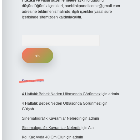
Hukuka ve yasal düzenlemelere aykırı olduğunu
düşündüğünüz içerikleri,
backlinkpanelicomtr@gmail.com
adresine bildirmeniz halinde, ilgili içerikler yasal süre
içerisinde sitemizden kaldırılacaktır.
Arama
Son yorumlar
4 Haftalık Bebek Neden Ultrasonda Görünmez
için
admin
4 Haftalık Bebek Neden Ultrasonda Görünmez
için
Gülşah
Sinematografik Kavramlar Nelerdir
için
admin
Sinematografik Kavramlar Nelerdir
için
Ata
Kol Kaç Ayda 40 Cm Olur
için
admin