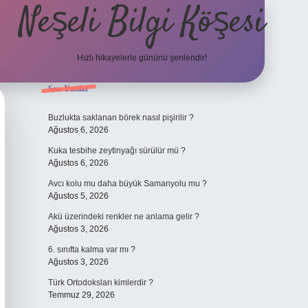
Neşeli Bilgi Köşesi
Hızlı hikayelerle gününü şenlendir!
Sidebar
Son Yazılar
giriş
en iyi bahis siteleri
vdcasino giriş
betexper.xyz
betci
betci.bet
Buzlukta saklanan börek nasıl pişirilir ?
Ağustos 6, 2026
Kuka tesbihe zeytinyağı sürülür mü ?
Ağustos 6, 2026
Avcı kolu mu daha büyük Samanyolu mu ?
Ağustos 5, 2026
Akü üzerindeki renkler ne anlama gelir ?
Ağustos 3, 2026
6. sınıfta kalma var mı ?
Ağustos 3, 2026
Türk Ortodoksları kimlerdir ?
Temmuz 29, 2026