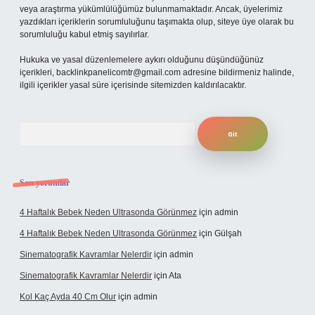
veya araştırma yükümlülüğümüz bulunmamaktadır. Ancak, üyelerimiz
yazdıkları içeriklerin sorumluluğunu taşımakta olup, siteye üye olarak bu
sorumluluğu kabul etmiş sayılırlar.
Hukuka ve yasal düzenlemelere aykırı olduğunu düşündüğünüz
içerikleri,
backlinkpanelicomtr@gmail.com
adresine bildirmeniz halinde,
ilgili içerikler yasal süre içerisinde sitemizden kaldırılacaktır.
Arama
Son yorumlar
4 Haftalık Bebek Neden Ultrasonda Görünmez
için
admin
4 Haftalık Bebek Neden Ultrasonda Görünmez
için
Gülşah
Sinematografik Kavramlar Nelerdir
için
admin
Sinematografik Kavramlar Nelerdir
için
Ata
Kol Kaç Ayda 40 Cm Olur
için
admin