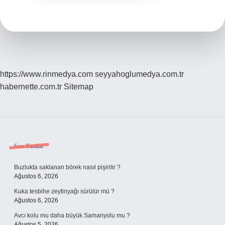
https://www.rinmedya.com
seyyahoglumedya.com.tr
habernette.com.tr
Sitemap
Sidebar
Son Yazılar
Buzlukta saklanan börek nasıl pişirilir ?
Ağustos 6, 2026
Kuka tesbihe zeytinyağı sürülür mü ?
Ağustos 6, 2026
Avcı kolu mu daha büyük Samanyolu mu ?
Ağustos 5, 2026