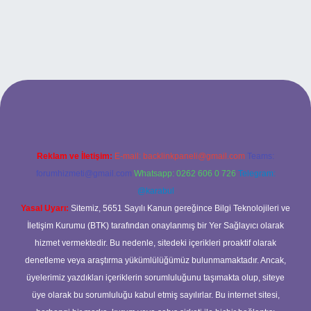
o
betci.co
Reklam ve İletişim:
E-mail:
backlinkpaneli@gmail.com
Teams:
forumhizmeti@gmail.com
Whatsapp: 0262 606 0 726
Telegram:
@karabul
Yasal Uyarı:
Sitemiz, 5651 Sayılı Kanun gereğince Bilgi Teknolojileri ve
İletişim Kurumu (BTK) tarafından onaylanmış bir Yer Sağlayıcı olarak
hizmet vermektedir. Bu nedenle, sitedeki içerikleri proaktif olarak
denetleme veya araştırma yükümlülüğümüz bulunmamaktadır. Ancak,
üyelerimiz yazdıkları içeriklerin sorumluluğunu taşımakta olup, siteye
üye olarak bu sorumluluğu kabul etmiş sayılırlar. Bu internet sitesi,