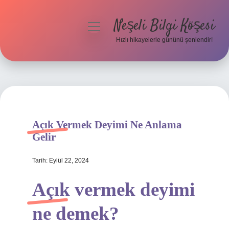
Neşeli Bilgi Köşesi
menüyü
aç
Hızlı hikayelerle gününü şenlendir!
Anasayfa
Gizlilik Politikası
Yasal Uyarı
Açık Vermek Deyimi Ne Anlama
Hakkımızda
Gelir
Tarih: Eylül 22, 2024
Açık vermek deyimi
ne demek?