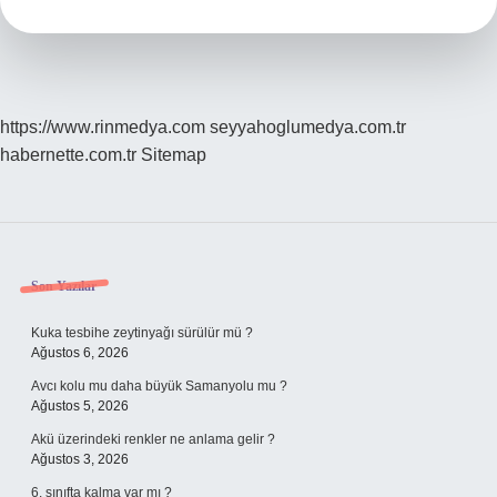
https://www.rinmedya.com
seyyahoglumedya.com.tr
habernette.com.tr
Sitemap
Sidebar
Son Yazılar
Kuka tesbihe zeytinyağı sürülür mü ?
Ağustos 6, 2026
Avcı kolu mu daha büyük Samanyolu mu ?
Ağustos 5, 2026
Akü üzerindeki renkler ne anlama gelir ?
Ağustos 3, 2026
6. sınıfta kalma var mı ?