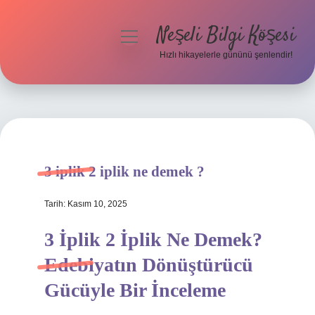
Neşeli Bilgi Köşesi
menüyü
aç
Hızlı hikayelerle gününü şenlendir!
Anasayfa
Gizlilik Politikası
Yasal Uyarı
3 iplik 2 iplik ne demek ?
Hakkımızda
Tarih: Kasım 10, 2025
3 İplik 2 İplik Ne Demek?
Edebiyatın Dönüştürücü
Gücüyle Bir İnceleme