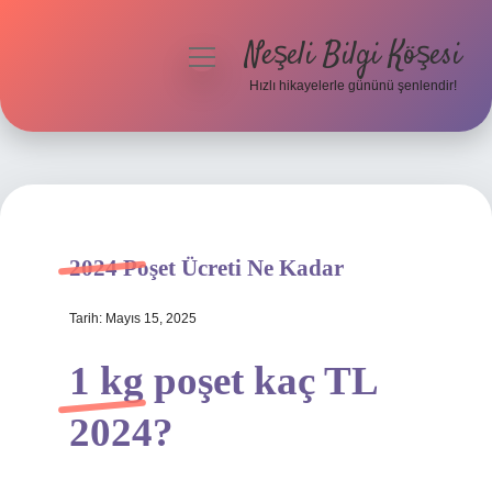
Neşeli Bilgi Köşesi
menüyü
aç
Hızlı hikayelerle gününü şenlendir!
Anasayfa
Gizlilik Politikası
Yasal Uyarı
2024 Poşet Ücreti Ne Kadar
Hakkımızda
Tarih: Mayıs 15, 2025
1 kg poşet kaç TL
2024?