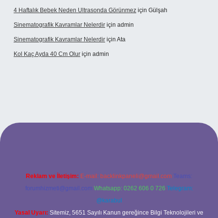
4 Haftalık Bebek Neden Ultrasonda Görünmez
için
Gülşah
Sinematografik Kavramlar Nelerdir
için
admin
Sinematografik Kavramlar Nelerdir
için
Ata
Kol Kaç Ayda 40 Cm Olur
için
admin
i
betci.bet
betci.co
betci.co
Reklam ve İletişim:
E-mail:
backlinkpaneli@gmail.com
Teams:
forumhizmeti@gmail.com
Whatsapp: 0262 606 0 726
Telegram:
@karabul
Yasal Uyarı:
Sitemiz, 5651 Sayılı Kanun gereğince Bilgi Teknolojileri ve